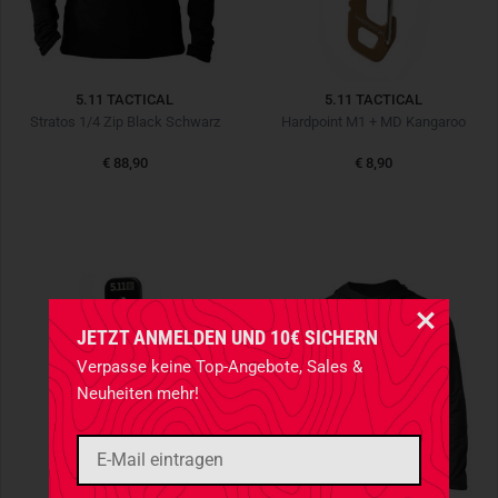
5.11 TACTICAL
5.11 TACTICAL
Stratos 1/4 Zip Black Schwarz
Hardpoint M1 + MD Kangaroo
€ 88,90
€ 8,90
JETZT ANMELDEN UND 10€ SICHERN
Verpasse keine Top-Angebote, Sales &
Neuheiten mehr!