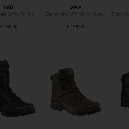
HAIX
LOWA
gle Safety 56 mid
Zephyr MK2 GTX Mid Ws Ranger Green Grün
€ 159,90
€ 199,90