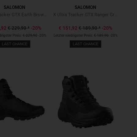
SALOMON
SALOMON
Quest Tracker GTX Earth Brown / Ranger Green / Black
X Ultra Tracker GTX Ranger Green / Earth Brown / Black
3,92
€ 229,90
*
-20%
€ 151,92
€ 189,90
*
-20%
drigster Preis:
€ 229,90
-20%
Letzter niedrigster Preis:
€ 189,90
-20%
LAST CHANCE
LAST CHANCE