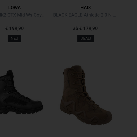
LOWA
HAIX
Zephyr MK2 GTX Mid Ws Coyote OP
BLACK EAGLE Athletic 2.0 N GTX Mid Brown Braun
€ 199,90
ab
€ 179,90
NEU
DEAL!