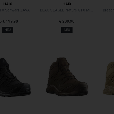
HAIX
HAIX
GTX Schwarz ZAVA
BLACK EAGLE Nature GTX Mid Braun
Breac
b
€ 199,90
€ 209,90
NEU
NEU