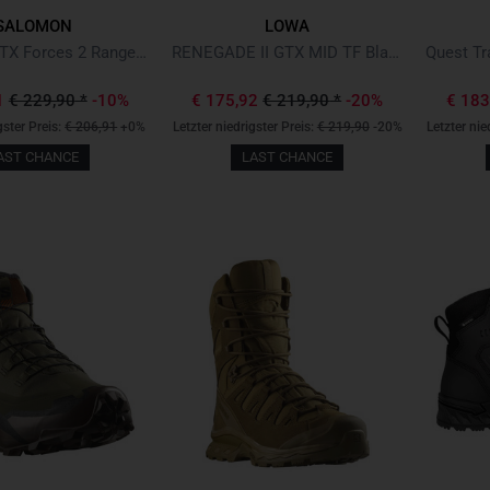
SALOMON
LOWA
Quest 4D GTX Forces 2 Ranger Green
RENEGADE II GTX MID TF Black Schwarz
1
€ 229,90
*
-10%
€ 175,92
€ 219,90
*
-20%
€ 18
gster Preis:
€ 206,91
+0%
Letzter niedrigster Preis:
€ 219,90
-20%
Letzter nie
AST CHANCE
LAST CHANCE