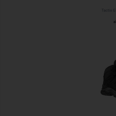
Tactix 
a