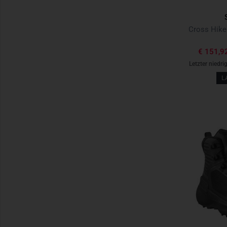
€ 151,9
Letzter niedri
L