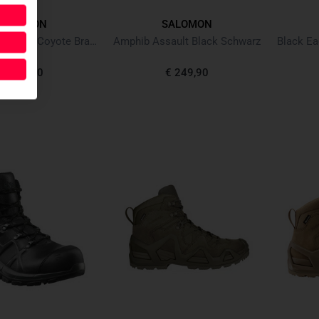
SALOMON
SALOMON
X Ultra Forces Mid Coyote Braun
Amphib Assault Black Schwarz
€ 169,90
€ 249,90