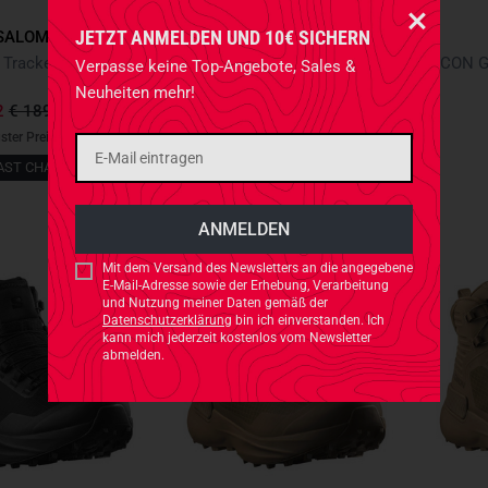
JETZT ANMELDEN UND 10€ SICHERN
SALOMON
SALOMON
Cross Hike Tracker GTX Ranger Green / Earth Brown / Black
Quest 4D Forces 2 High GTX Coyote
ZICON G
Verpasse keine Top-Angebote, Sales &
Neuheiten mehr!
2
€ 189,90
*
-20%
€ 259,90
gster Preis:
€ 189,90
-20%
AST CHANCE
Mit dem Versand des Newsletters an die angegebene
E-Mail-Adresse sowie der Erhebung, Verarbeitung
und Nutzung meiner Daten gemäß der
Datenschutzerklärung
bin ich einverstanden. Ich
kann mich jederzeit kostenlos vom Newsletter
abmelden.