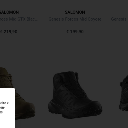
SALOMON
SALOMON
Genesis Forces Mid GTX Black Schwarz
Genesis Forces Mid Coyote
€ 219,90
€ 199,90
eite zu
ten-
es