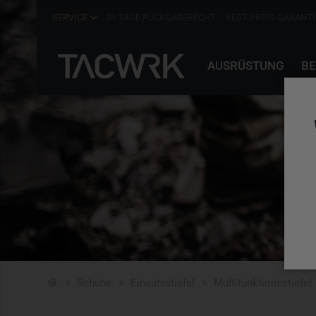
SERVICE
31 TAGE RÜCKGABERECHT
BEST-PREIS-GARANTI
AUSRÜSTUNG
BE
Schuhe
Einsatzstiefel
Multifunktionsstiefel