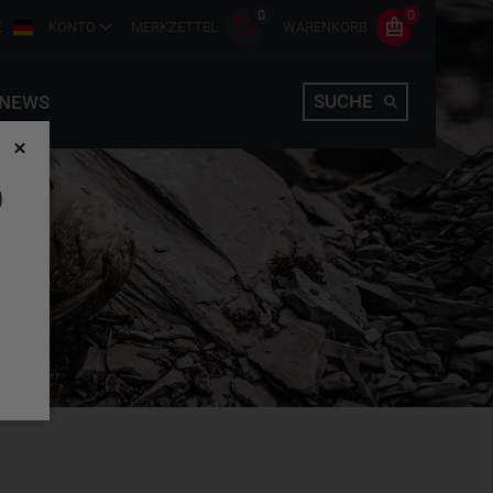
0
0
E
KONTO
MERKZETTEL
WARENKORB
SUCHE
NEWS
D