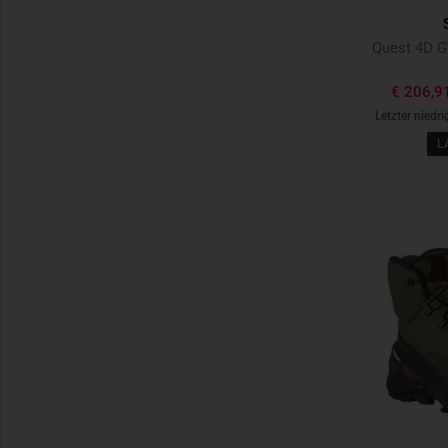
€ 206,9
Letzter niedri
L