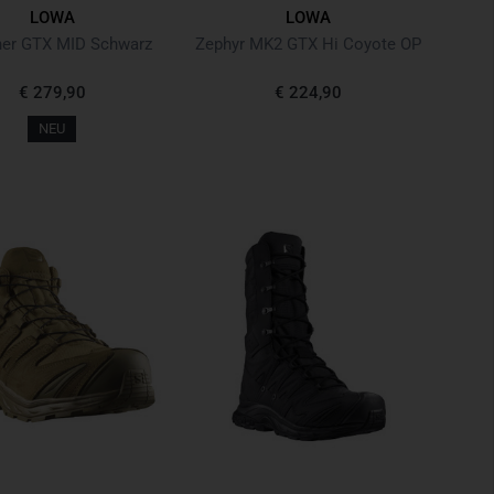
LOWA
LOWA
her GTX MID Schwarz
Zephyr MK2 GTX Hi Coyote OP
€ 279,90
€ 224,90
NEU