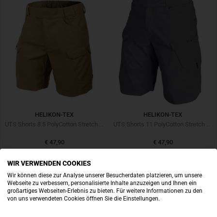
HELIKON-TEX
HELIKON-TEX
UTS Shorts 8.5 PolyCotton Stretch Ripstop Coyote
UTS Shorts 11 PolyCotton Stretch Ripstop Shadow Grey
€ 47,90
€ 47,90
WIR VERWENDEN COOKIES
Wir können diese zur Analyse unserer Besucherdaten platzieren, um unsere
Webseite zu verbessern, personalisierte Inhalte anzuzeigen und Ihnen ein
großartiges Webseiten-Erlebnis zu bieten. Für weitere Informationen zu den
von uns verwendeten Cookies öffnen Sie die Einstellungen.