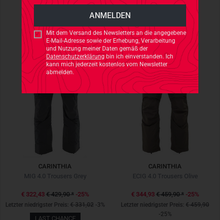
LAST CHANCE
LAST CHANCE
Mit dem Versand des Newsletters an die angegebene
E-Mail-Adresse sowie der Erhebung, Verarbeitung
und Nutzung meiner Daten gemäß der
Datenschutzerklärung
bin ich einverstanden. Ich
kann mich jederzeit kostenlos vom Newsletter
abmelden.
CARINTHIA
CARINTHIA
MIG 4.0 Trousers Grey
ECIG 4.0 Trousers Olive
€ 322,43
€ 429,90
*
-25%
€ 344,93
€ 459,90
*
-25%
Letzter niedrigster Preis:
€ 331,02
-3%
Letzter niedrigster Preis:
€ 459,90
-25%
LAST CHANCE