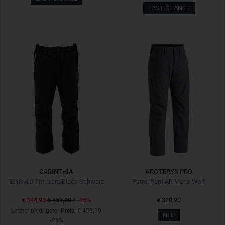
LAST CHANCE
CARINTHIA
ARC'TERYX PRO
ECIG 4.0 Trousers Black Schwarz
Patrol Pant AR Men's Wolf
€ 344,93
€ 459,90
*
-25%
€ 320,90
Letzter niedrigster Preis:
€ 459,90
NEU
-25%