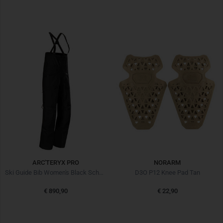
ARC'TERYX PRO
NORARM
Ski Guide Bib Women's Black Schwarz
D3O P12 Knee Pad Tan
€ 890,90
€ 22,90