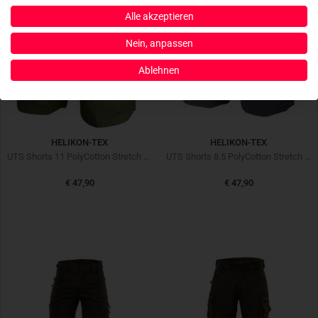
Alle akzeptieren
Nein, anpassen
Ablehnen
HELIKON-TEX
HELIKON-TEX
UTS Shorts 11 PolyCotton Stretch Ripstop Olive
UTS Shorts 8.5 PolyCotton Stretch Ripstop Shadow Grey
€ 47,90
€ 47,90