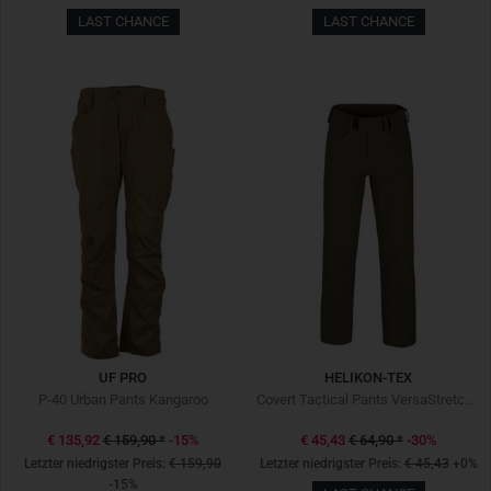
LAST CHANCE
LAST CHANCE
UF PRO
HELIKON-TEX
P-40 Urban Pants Kangaroo
Covert Tactical Pants VersaStretch Mud Brown
€ 135,92
€ 159,90
*
-15%
€ 45,43
€ 64,90
*
-30%
Letzter niedrigster Preis:
€ 159,90
Letzter niedrigster Preis:
€ 45,43
+0%
-15%