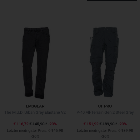
LMSGEAR
UF PRO
The M.U.D. Urban Grey Elastane V2
P-40 All-Terrain Gen.2 Steel Grey
€ 116,72
€ 145,90
*
-20%
€ 151,92
€ 189,90
*
-20%
Letzter niedrigster Preis:
€ 145,90
Letzter niedrigster Preis:
€ 189,90
-20%
-20%