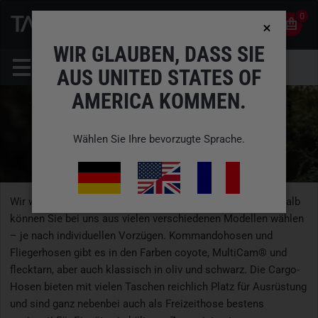
0
0
DE
KONTO
WIR GLAUBEN, DASS SIE
AUS UNITED STATES OF
AMERICA KOMMEN.
Wählen Sie Ihre bevorzugte Sprache.
Wir wissen, wie unersetzlich gute Einsatzhosen sind. Deshalb
können Sie bei uns aus vielen verschiedenen Modellen wählen
– je nach individuellen Vorzügen. Kommandohosen und
Fliegerhosen gibt es in den Farben coyote, MultiCam® und
flecktarn, aber auch klassisch in oliv und schwarz. Die Cargo-
Hosen bieten mit vielen Taschen reichlich Platz für Ausrüstung
und sind ganz nebenbei auch als Freizeithose bestens