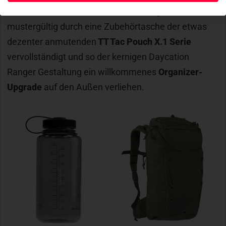
kann. Natürlich wird auch dieses Setup wieder
mustergültig durch eine Zubehörtasche der etwas
dezenter anmutenden
TT Tac Pouch X.1 Serie
vervollständigt und so der kernigen Daycation
Ranger Gestaltung ein willkommenes
Organizer-
Upgrade
auf den Außen verliehen.