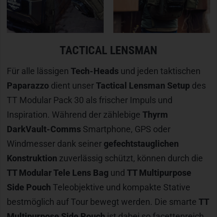
TACTICAL LENSMAN
Für alle lässigen
Tech-Heads
und jeden taktischen
Paparazzo
dient unser
Tactical Lensman Setup
des
TT Modular Pack 30 als frischer Impuls und
Inspiration. Während der zählebige
Thyrm
DarkVault-Comms
Smartphone, GPS oder
Windmesser dank seiner
gefechtstauglichen
Konstruktion
zuverlässig schützt, können durch die
TT Modular Tele Lens Bag
und
TT Multipurpose
Side Pouch
Teleobjektive und kompakte Stative
bestmöglich auf Tour bewegt werden. Die smarte
TT
Multipurpose Side Pouch
ist dabei so facettenreich