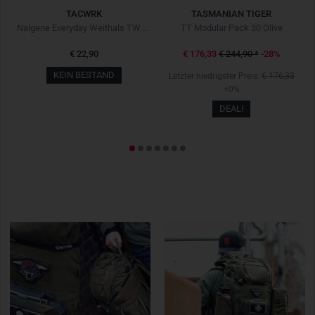
TACWRK
TASMANIAN TIGER
ack Schwarz
Nalgene Everyday Weithals TW Edition 1L Grau
TT Modular Pack 30 Olive
€ 22,90
€ 176,33
€ 244,90
*
-28%
KEIN BESTAND
Letzter niedrigster Preis:
€ 176,33
+0%
DEAL!