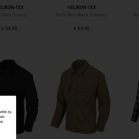
ELIKON-TEX
HELIKON-TEX
 Shirt Coyote
Raid Shirt Black Schwarz
Ra
€ 54,90
€ 54,90
eite zu
ten-
es