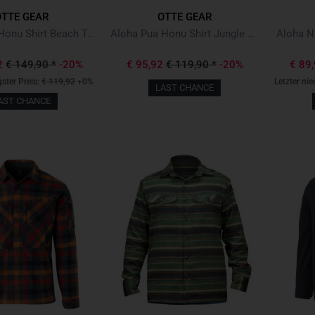
OTTE GEAR
OTTE GEAR
Aloha Pua Honu Shirt Beach Tan
Aloha Pua Honu Shirt Jungle Green
Aloha N
2
€ 149,90
*
-20%
€ 95,92
€ 119,90
*
-20%
€ 89
gster Preis:
€ 119,92
+0%
Letzter nie
LAST CHANCE
AST CHANCE