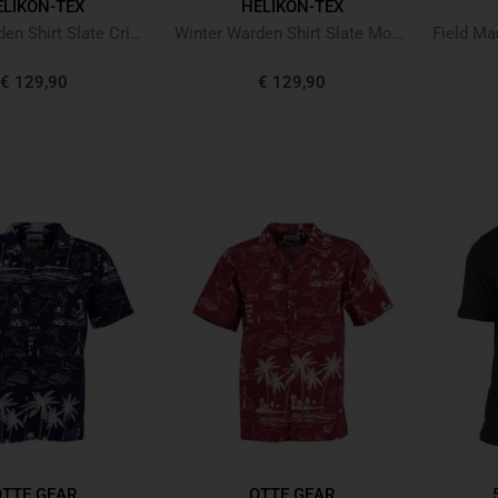
ELIKON-TEX
HELIKON-TEX
Winter Warden Shirt Slate Crimson Plaid
Winter Warden Shirt Slate Moorland Plaid
€ 129,90
€ 129,90
OTTE GEAR
OTTE GEAR