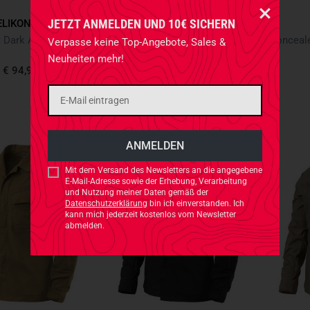
JETZT ANMELDEN UND 10€ SICHERN
ELIKON-TEX
LMSGEAR
MBDU Shirt Dark Autumn Checkered
Flannel Native Stripes
Verpasse keine Top-Angebote, Sales &
Neuheiten mehr!
€ 94,90
€ 139,90
Mit dem Versand des Newsletters an die angegebene
E-Mail-Adresse sowie der Erhebung, Verarbeitung
und Nutzung meiner Daten gemäß der
Datenschutzerklärung
bin ich einverstanden. Ich
kann mich jederzeit kostenlos vom Newsletter
abmelden.