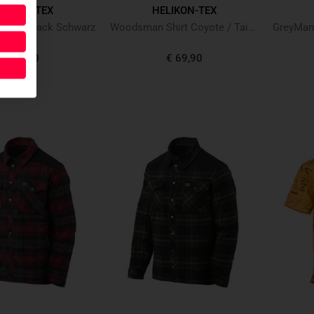
ELIKON-TEX
HELIKON-TEX
hirt Black Schwarz
Woodsman Shirt Coyote / Taiga Green
€ 69,90
€ 69,90