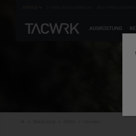
SERVICE
31 TAGE RÜCKGABERECHT
BEST-PREIS-GARANTI
AUSRÜSTUNG
BE
Bekleidung
Shirts
Hemden