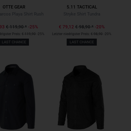
OTTE GEAR
5.11 TACTICAL
arcos Playa Shirt Rush
Stryke Shirt Tundra
,93
€ 119,90
*
-25%
€ 79,12
€ 98,90
*
-20%
drigster Preis:
€ 119,90
-25%
Letzter niedrigster Preis:
€ 98,90
-20%
LAST CHANCE
LAST CHANCE