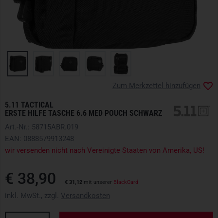
Zum Merkzettel hinzufügen
5.11 TACTICAL
ERSTE HILFE TASCHE 6.6 MED POUCH SCHWARZ
Art.-Nr.: 58715ABR.019
EAN: 0888579913248
wir versenden nicht nach Vereinigte Staaten von Amerika, US!
€ 38,90
€ 31,12
mit unserer
BlackCard
inkl. MwSt., zzgl.
Versandkosten