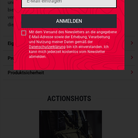
und ihr Nutzen stets klar erkenntlich. 2 innere Netzfächer
bieten Raum um das wichtigste Zubehör griffbereit zu
verstauen und zu ordnen. Das kräftige
Nylon
500D macht
diese Tasche langlebig und äußerst strapaziehrfähig.
Mit dem Versand des Newsletters an die angegebene
E-Mail-Adresse sowie der Erhebung, Verarbeitung
und Nutzung meiner Daten gemäß der
Eigenschaften
Datenschutzerklärung
bin ich einverstanden. Ich
kann mich jederzeit kostenlos vom Newsletter
abmelden.
Produktbewertungen
Produktsicherheit
ACTIONSHOTS