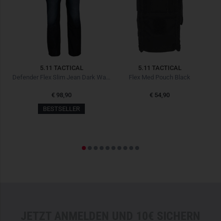
5.11 TACTICAL
5.11 TACTICAL
Defender Flex Slim Jean Dark Wash Indigo
Flex Med Pouch Black
€ 98,90
€ 54,90
,94
BESTSELLER
JETZT ANMELDEN UND 10€ SICHERN