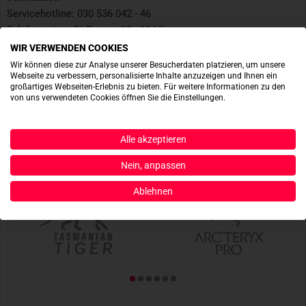
Servicehotline: 030 536 042 - 46
Telefonzeiten: Di-Do von 13 - 16 Uhr
WIR VERWENDEN COOKIES
Per Email
Wir können diese zur Analyse unserer Besucherdaten platzieren, um unsere
Webseite zu verbessern, personalisierte Inhalte anzuzeigen und Ihnen ein
eMail:
info@tacwrk.com
großartiges Webseiten-Erlebnis zu bieten. Für weitere Informationen zu den
von uns verwendeten Cookies öffnen Sie die Einstellungen.
Alle akzeptieren
TOP MARKEN
Nein, anpassen
Ablehnen