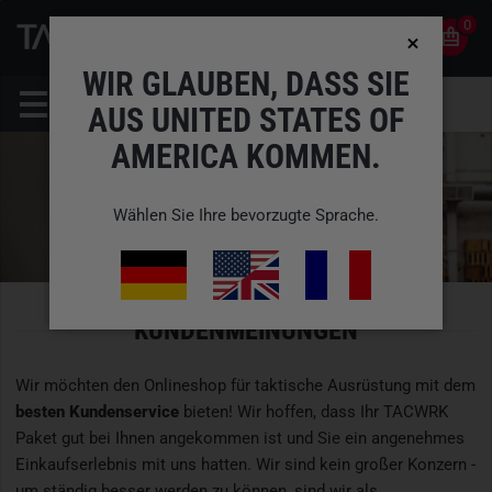
0
0
DE
KONTO
WIR GLAUBEN, DASS SIE
AUS UNITED STATES OF
AMERICA KOMMEN.
Wählen Sie Ihre bevorzugte Sprache.
KUNDENMEINUNGEN
Wir möchten den Onlineshop für taktische Ausrüstung mit dem
besten Kundenservice
bieten! Wir hoffen, dass Ihr TACWRK
Paket gut bei Ihnen angekommen ist und Sie ein angenehmes
Einkaufserlebnis mit uns hatten. Wir sind kein großer Konzern -
um ständig besser werden zu können, sind wir als