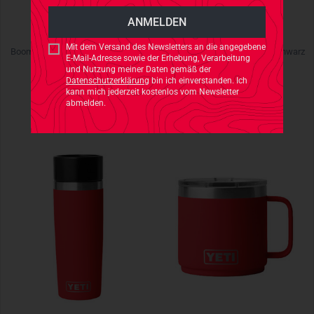
YETI
YETI
Mit dem Versand des Newsletters an die angegebene
Boomer 8 Dog Bowl Seafoam Mint
Boomer 4 Dog Bowl Black Schwarz
E-Mail-Adresse sowie der Erhebung, Verarbeitung
und Nutzung meiner Daten gemäß der
€ 54,90
€ 44,90
Datenschutzerklärung
bin ich einverstanden. Ich
kann mich jederzeit kostenlos vom Newsletter
abmelden.