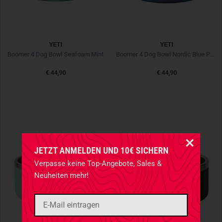
YETI
YETI
Boomer 4 Dog Bowl Seafoam Mint
Boomer 4 Dog Bowl Nordic Blue Petrol
€ 44,90
€ 44,90
JETZT ANMELDEN UND 10€ SICHERN
Verpasse keine Top-Angebote, Sales &
Neuheiten mehr!