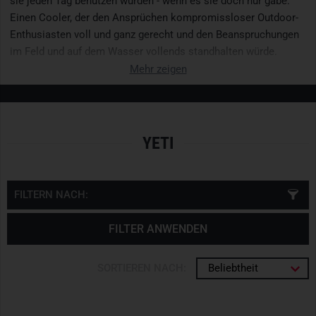
sie jeden Tag benutzen würden - wenn es sie doch nur gäbe.
Einen Cooler, der den Ansprüchen kompromissloser Outdoor-
Enthusiasten voll und ganz gerecht und den Beanspruchungen
im Feld und auf dem Wasser vollends standhalten würde.
Mehr zeigen
YETI
FILTERN NACH:
FILTER ANWENDEN
SORTIEREN NACH:
Beliebtheit