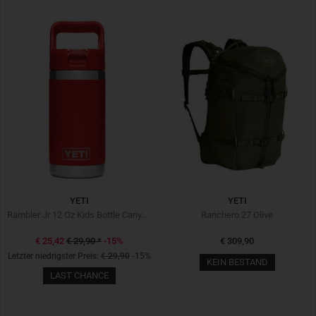
YETI
YETI
Rambler Jr 12 Oz Kids Bottle Canyon Red
Ranchero 27 Olive
€ 25,42
€ 29,90
*
-15%
€ 309,90
Letzter niedrigster Preis:
€ 29,90
-15%
KEIN BESTAND
LAST CHANCE