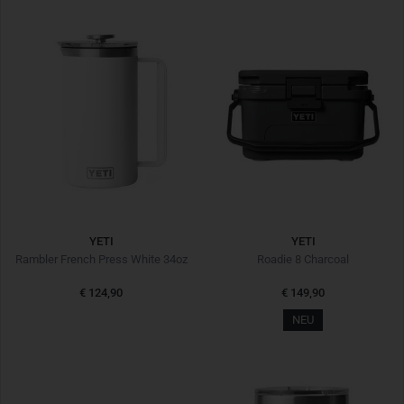
YETI
YETI
Rambler French Press White 34oz
Roadie 8 Charcoal
€ 124,90
€ 149,90
NEU