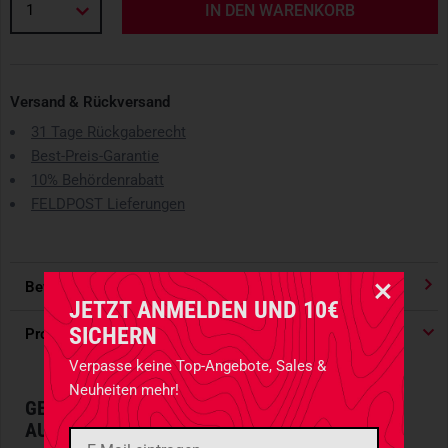
1
IN DEN WARENKORB
Versand & Rückversand
31 Tage Rückgaberecht
Best-Preis-Garantie
10% Behördenrabatt
FELDPOST Lieferungen
Bewertungen
4.91
/ 5 Sternen
JETZT ANMELDEN UND 10€
SICHERN
Produktdetails
Verpasse keine Top-Angebote, Sales &
Neuheiten mehr!
GERÄUMIGE ADMIN-TASCHE FÜR
MOLLE
-
AUSRÜSTUNG