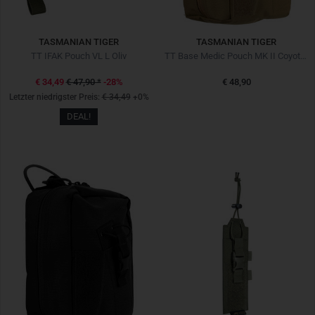
TASMANIAN TIGER
TASMANIAN TIGER
TT IFAK Pouch VL L Oliv
TT Base Medic Pouch MK II Coyote Brown
€ 34,49
€ 47,90
*
-28%
€ 48,90
Letzter niedrigster Preis:
€ 34,49
+0%
DEAL!