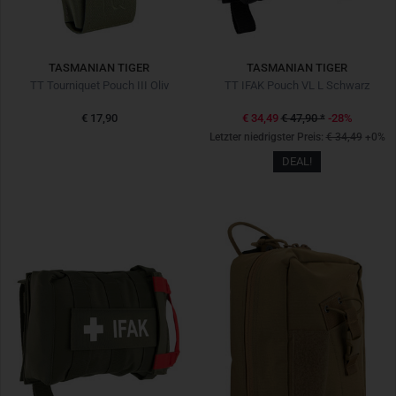
TASMANIAN TIGER
TASMANIAN TIGER
TT Tourniquet Pouch III Oliv
TT IFAK Pouch VL L Schwarz
€ 17,90
€ 34,49
€ 47,90
*
-28%
Letzter niedrigster Preis:
€ 34,49
+0%
DEAL!