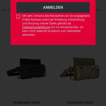
TASMANIAN TIGER
TASMANIAN TIGER
Tac Pouch 1 TREMA Black Schwarz
TT IFAK Pouch Dual coyote brown
Mit dem Versand des Newsletters an die angegebene
€ 23,90
€ 37,90
E-Mail-Adresse sowie der Erhebung, Verarbeitung
und Nutzung meiner Daten gemäß der
Datenschutzerklärung
bin ich einverstanden. Ich
kann mich jederzeit kostenlos vom Newsletter
abmelden.
TASMANIAN TIGER
TASMANIAN TIGER