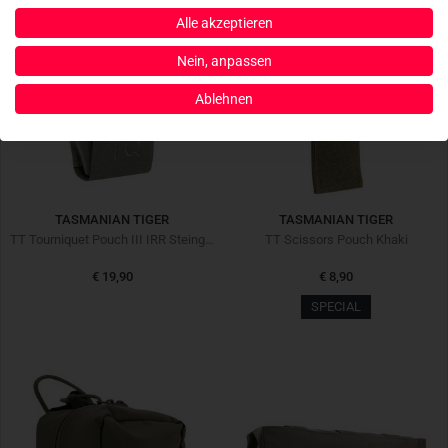
Alle akzeptieren
Nein, anpassen
Ablehnen
TASMANIAN TIGER
TASMANIAN TIGER
TT Tourniquet Pouch III IRR Steingrau Oliv
TT Scissors Pouch Khaki
€ 19,90
€ 8,90
SPECIAL