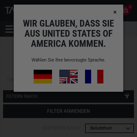
0
0
DE
KONTO
WIR GLAUBEN, DASS SIE
AUS UNITED STATES OF
AMERICA KOMMEN.
SUCHERGEBNIS
Wählen Sie Ihre bevorzugte Sprache.
Die Suche nach
IFAK Pouch
ergab
1052 Treffer
1052 Artikel gefunden
FILTERN NACH:
FILTER ANWENDEN
SORTIEREN NACH:
Beliebtheit