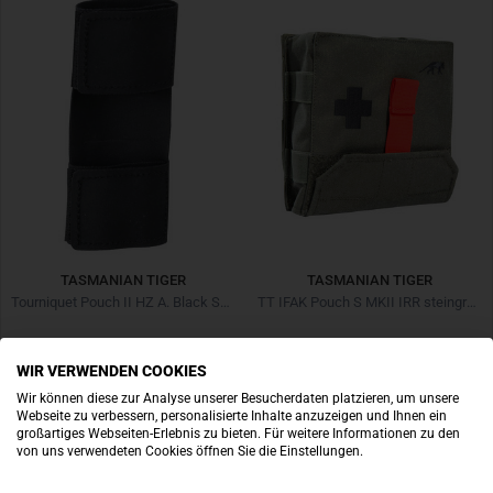
TASMANIAN TIGER
TASMANIAN TIGER
Tourniquet Pouch II HZ A. Black Schwarz
TT IFAK Pouch S MKII IRR steingrau oliv
€ 3,90
€ 33,90
WIR VERWENDEN COOKIES
Wir können diese zur Analyse unserer Besucherdaten platzieren, um unsere
Webseite zu verbessern, personalisierte Inhalte anzuzeigen und Ihnen ein
großartiges Webseiten-Erlebnis zu bieten. Für weitere Informationen zu den
von uns verwendeten Cookies öffnen Sie die Einstellungen.