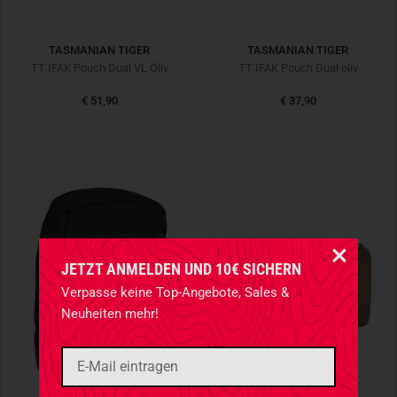
TASMANIAN TIGER
TASMANIAN TIGER
TT IFAK Pouch Dual VL Oliv
TT IFAK Pouch Dual oliv
€ 51,90
€ 37,90
JETZT ANMELDEN UND 10€ SICHERN
Verpasse keine Top-Angebote, Sales &
Neuheiten mehr!