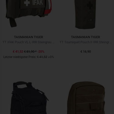
TASMANIAN TIGER
TASMANIAN TIGER
TT IFAK Pouch VL L IRR Steingrau Oliv
TT Tourniquet Pouch II IRR Steingrau Oliv
€ 41,52
€ 51,90
*
-20%
€ 16,90
Letzter niedrigster Preis:
€ 41,52
+0%