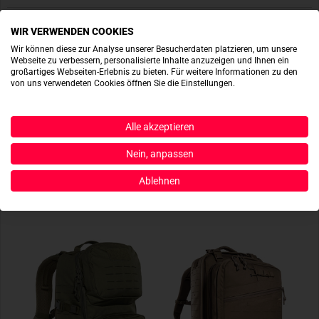
Nähere Informationen zum Thema Tasmanian Tiger,
I
nfra
R
ed
R
eflectence und Steingrau Oliv findet Ihr in unserem
WIR VERWENDEN COOKIES
Blog.
ACTIONSHOTS
Wir können diese zur Analyse unserer Besucherdaten platzieren, um unsere
Webseite zu verbessern, personalisierte Inhalte anzuzeigen und Ihnen ein
großartiges Webseiten-Erlebnis zu bieten. Für weitere Informationen zu den
>>
HIER
geht´s zum TACWRK Blog.
von uns verwendeten Cookies öffnen Sie die Einstellungen.
Es sind noch keine Actionshots vorhanden.
FEATURES:
JETZT BEREITSTELLEN
Alle akzeptieren
- Tasmanian Tiger
- Tourniquet Pouch II
IRR
- Steingrau-oliv
Nein, anpassen
-
Cordura 700 den IRR
Ablehnen
- 17 x 6 x 3 cm
ÄHNLICHE PRODUKTE
- 0,050 kg
- Kompatibel mit CAT- und SAM XT Tourniquets
- Benötigt eine
MOLLE
Schlaufe
- Schnellzugriff mit Klettsystem
- Sicherung des Tourniquets im Inneren mittels elastischer
Schlaufe
-
MOLLE
snap button system