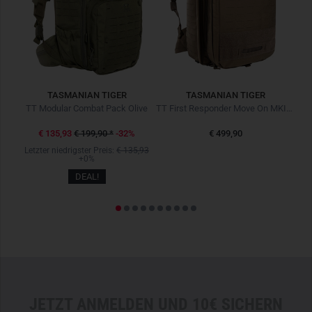
- Material nach TL8305-0278 & TL8305-0281
TASMANIAN TIGER
TASMANIAN TIGER
TT 3 SGL Mini Panel M4 EL Black Schwarz
TT Modular Combat Pack Olive
TT First Responder Move On MKIII Coyote Braun
TT 
€ 135,93
€ 199,90
*
-32%
€ 499,90
Letzter niedrigster Preis:
€ 135,93
+0%
DEAL!
JETZT ANMELDEN UND 10€ SICHERN