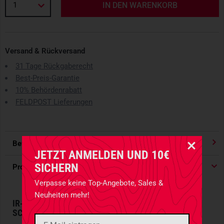
1
IN DEN WARENKORB
Versand & Rückversand
31 Tage Rückgaberecht
Best-Preis-Garantie
10% Behördenrabatt
FELDPOST Lieferungen
Bewertungen
4.91
/ 5 Sternen
JETZT ANMELDEN UND 10€
SICHERN
Produktdetails
Verpasse keine Top-Angebote, Sales &
Neuheiten mehr!
IR-SICHERE TOURNIQUET POUCH MIT
SCHNELLZUGRIFF