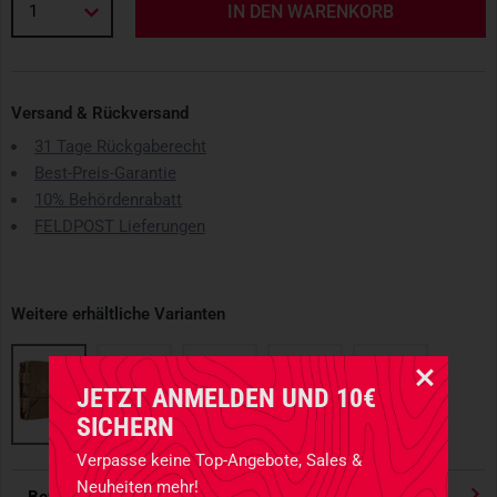
1
IN DEN WARENKORB
Versand & Rückversand
31 Tage Rückgaberecht
Best-Preis-Garantie
10% Behördenrabatt
FELDPOST Lieferungen
Weitere erhältliche Varianten
JETZT ANMELDEN UND 10€
SICHERN
Verpasse keine Top-Angebote, Sales &
Neuheiten mehr!