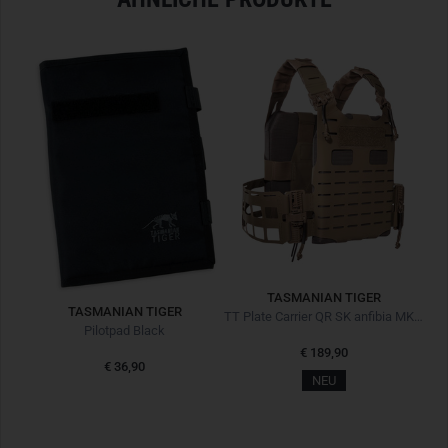
TASMANIAN TIGER
TASMANIAN TIGER
TT Modular Chest Rig Pack Coyote Braun
TT Plate Carrier QR SK anfibia MKII coyote brown
Pilotpad Black
€ 189,90
€ 36,90
NEU