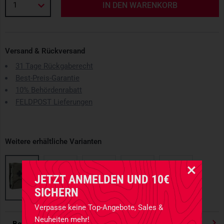
1
IN DEN WARENKORB
Versand & Rückversand
31 Tage Rückgaberecht
Best-Preis-Garantie
10% Behördenrabatt
FELDPOST Lieferungen
Weitere erhältliche Varianten
JETZT ANMELDEN UND 10€
SICHERN
Verpasse keine Top-Angebote, Sales &
Neuheiten mehr!