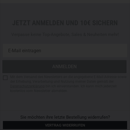
Pouches für ballistische Seitenplatten
Schultergurte von min. 28 cm bis max. 52 cm einstellbar
Längenverstellbare, halbstarre elastische
JETZT ANMELDEN UND 10€ SICHERN
Seitenbefestigung mit M.O.L.L.E-System in Lasercut-
Ausführung mit 5 Schlitzen
Verpasse keine Top-Angebote, Sales & Neuheiten mehr!
Starre, 7,5 cm hohe vertikalelastische Seitenbefestigung
Kompatibel mit TT-Wechselpanelen
Front und Seiten mit M.O.L.L.E-System zur individuellen
Erweiterung
M.O.L.L.E-System in Lasercut-Ausführung
Integrierte Funkgerätetasche
Mit dem Versand des Newsletters an die angegebene E-Mail-Adresse sowie
Flausch-Klettfläche vorne und hinten
der Erhebung, Verarbeitung und Nutzung meiner Daten gemäß der
Datenschutzerklärung
bin ich einverstanden. Ich kann mich jederzeit
kostenlos vom Newsletter abmelden.
Sie möchten ihre letzte Bestellung widerrufen?
VERTRAG WIDERRUFEN