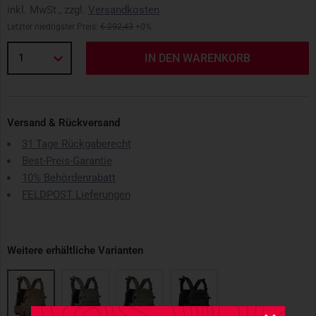
inkl. MwSt., zzgl.
Versandkosten
Letzter niedrigster Preis:
€ 292,43
+0%
1
IN DEN WARENKORB
Versand & Rückversand
31 Tage Rückgaberecht
Best-Preis-Garantie
10% Behördenrabatt
FELDPOST Lieferungen
Weitere erhältliche Varianten