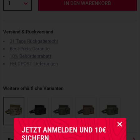
1
IN DEN WARENKORB
Versand & Rückversand
31 Tage Rückgaberecht
Best-Preis-Garantie
10% Behördenrabatt
FELDPOST Lieferungen
Weitere erhältliche Varianten
JETZT ANMELDEN UND 10€
SICHERN