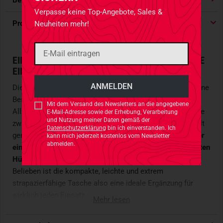
Bewertungen
4.91
/ 5 Sternen
Verpasse keine Top-Angebote, Sales &
Produktdetails
Neuheiten mehr!
EINKLETTBARE BAUCHTASCHE FÜR TAKTISCHE
EINSÄTZE
Die
TT Plate Carrier Pouch VL MC
ist das vielbeschworene
Beste aus beiden Welten: Bauchtasche und taktische
Mit dem Versand des Newsletters an die angegebene
Allzwecktasche zugleich, füllt sie die buchstäbliche Lücke
E-Mail-Adresse sowie der Erhebung, Verarbeitung
und Nutzung meiner Daten gemäß der
zwischen Plattenträger und Gürtel und kann gleich doppelt
Datenschutzerklärung
bin ich einverstanden. Ich
genutzt werden: Die Carrier Pouch lässt sich flexibel
unter
kann mich jederzeit kostenlos vom Newsletter
abmelden.
einem Plattenträger einkletten
oder mit dem
mitgelieferten
Hüftgurt als Hüfttasche
nutzen. Ganz nach persönlichem
Belieben ist die kompakte, leichte und extrem
strapazierfähige Tasche also eine ideale Ergänzung für
wirklich jeden Einsatz.
Mehr lesen
HOCHWERTIGE MATERIALIEN: CORDURA 500 DEN UND