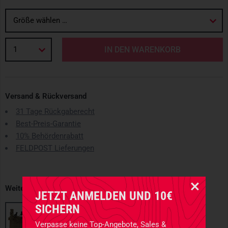
Größe wählen …
1
IN DEN WARENKORB
Versand & Rückversand
31 Tage Rückgaberecht
Best-Preis-Garantie
10% Behördenrabatt
FELDPOST Lieferungen
Weitere erhältliche Varianten
JETZT ANMELDEN UND 10€
SICHERN
Verpasse keine Top-Angebote, Sales &