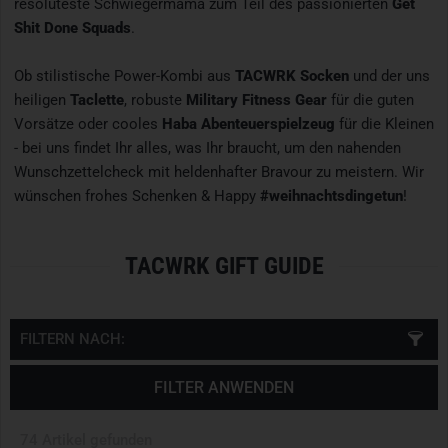
resoluteste Schwiegermama zum Teil des passionierten
Get
Shit Done Squads
.
Ob stilistische Power-Kombi aus
TACWRK Socken
und der uns
heiligen
Taclette
, robuste
Military Fitness Gear
für die guten
Vorsätze oder cooles
Haba Abenteuerspielzeug
für die Kleinen
- bei uns findet Ihr alles, was Ihr braucht, um den nahenden
Wunschzettelcheck mit heldenhafter Bravour zu meistern. Wir
wünschen frohes Schenken & Happy
#weihnachtsdingetun
!
TACWRK GIFT GUIDE
FILTERN NACH:
FILTER ANWENDEN
74 Artikel gefunden