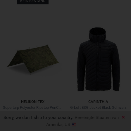
KEIN BESTAND
HELIKON-TEX
CARINTHIA
Supertarp Polyester Ripstop PenCott WildWood
G-Loft ESG Jacket Black Schwarz
Sorry, we don´t ship to your country.
Vereinigte Staaten von
€ 45,43
€ 64,90
*
-30%
€ 201,53
€ 279,90
*
-28%
Amerika, US
Letzter niedrigster Preis:
€ 45,43
+0%
Letzter niedrigster Preis:
€ 201,53
+0%