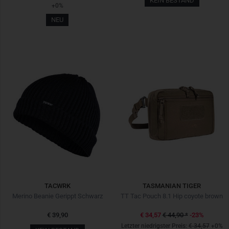
KEIN BESTAND
+0%
NEU
TACWRK
TASMANIAN TIGER
Merino Beanie Gerippt Schwarz
TT Tac Pouch 8.1 Hip coyote brown
€ 39,90
€ 34,57
€ 44,90
*
-23%
Letzter niedrigster Preis:
€ 34,57
+0%