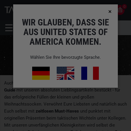
0
0
DE
KONTO
WIR GLAUBEN, DASS SIE
AUS UNITED STATES OF
AMERICA KOMMEN.
Wählen Sie Ihre bevorzugte Sprache.
Auch dieses Jahr haben wir wieder unseren
TACWRK Gift
Guide
mit unseren absoluten Lieblingsartikeln bestückt - für
das erfolgreiche Füllen der kleinen und großen
Weihnachtssocken. Verwöhnt Eure Liebsten und natürlich auch
Euch selbst mit
zeitlosen Must-Haves
und punktet mit
originellen Präsenten beim taktischen Wichteln unter Kollegen.
Mit unseren unverfänglichen Kleinigkeiten wird selbst die