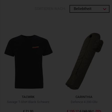
SORTIEREN NACH:
Beliebtheit
TACWRK
CARINTHIA
Savage T-Shirt Black Schwarz
Defence 4 200 Oliv
€ 21,90
€ 195,12
€ 243,90
*
-20%