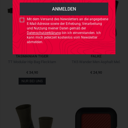
Mit dem Versand des Newsletters an die angegebene
E-Mail-Adresse sowie der Erhebung, Verarbeitung
und Nutzung meiner Daten gemäß der
Datenschutzerklärung
bin ich einverstanden. Ich
kann mich jederzeit kostenlos vom Newsletter
abmelden.
TASMANIAN TIGER
FALKE
TT Modular Hip Bag Flecktarn
TK5 Wander Men Asphalt Mel.
€ 34,90
€ 24,90
NUR BEI UNS