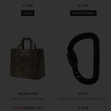
€ 19,90
€ 27,90
DEAL!
KEIN BESTAND
HELIKON-TEX
PETZL
Field Tote Bag Multicam
Sm'D Screw-Lock Karabiner Black Schwarz
€ 71,92
€ 89,90
*
-20%
€ 18,90