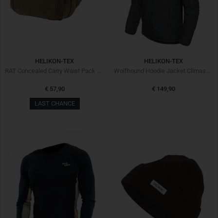
HELIKON-TEX
HELIKON-TEX
RAT Concealed Carry Waist Pack Cordura RAL 7013
Wolfhound Hoodie Jacket Climashield Shadow Grey
€ 57,90
€ 149,90
LAST CHANCE