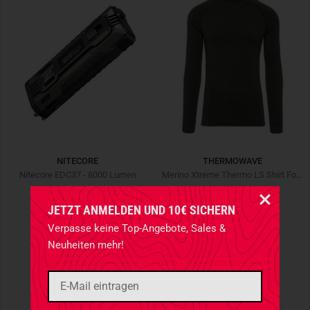
NITECORE
THERMOWAVE
Nitecore EDC37 - 8000 Lumen
Merino Xtreme Thermo LS Shirt Forest Green Oliv
€ 138,90
€ 74,90
JETZT ANMELDEN UND 10€ SICHERN
NEU
Verpasse keine Top-Angebote, Sales &
Neuheiten mehr!