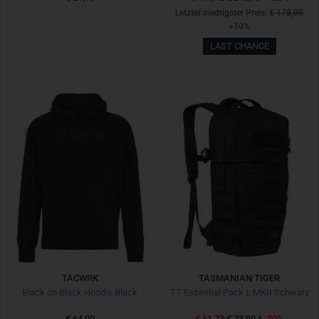
Letzter niedrigster Preis:
€ 178,05
+10%
LAST CHANCE
TACWRK
TASMANIAN TIGER
Black on Black Hoodie Black
TT Essential Pack L MKII Schwarz
€ 64,90
€ 51,73
€ 73,90
*
-30%