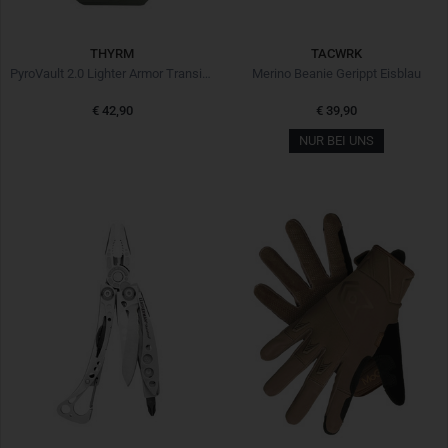
THYRM
TACWRK
PyroVault 2.0 Lighter Armor Transitional MC
Merino Beanie Gerippt Eisblau
€ 42,90
€ 39,90
NUR BEI UNS