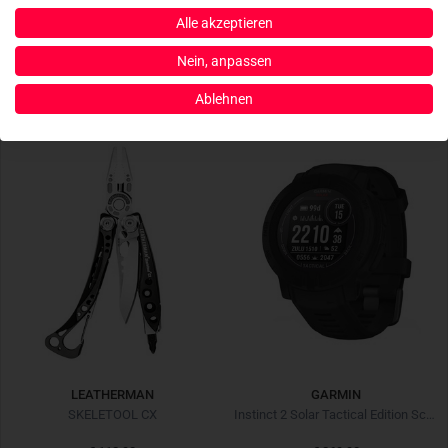
Hobo Burner
inReach Mini 2 Schwarz
Alle akzeptieren
€ 34,90
€ 349,90
Nein, anpassen
Ablehnen
LEATHERMAN
GARMIN
SKELETOOL CX
Instinct 2 Solar Tactical Edition Schwarz mit Silikon-Wechselarmband 22 mm