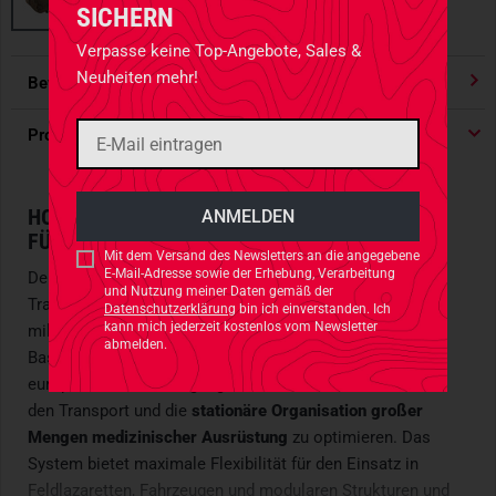
SICHERN
Verpasse keine Top-Angebote, Sales &
Neuheiten mehr!
Bewertungen
4.91
/ 5 Sternen
Produktdetails
HOCHSPEZIALISIERTER MODULARCONTAINER
FÜR DEN TAKTISCHEN SANITÄTSDIENST
Mit dem Versand des Newsletters an die angegebene
E-Mail-Adresse sowie der Erhebung, Verarbeitung
Der
TT Medic Container
ist ein modular konzipiertes
und Nutzung meiner Daten gemäß der
Transportsystem, das präzise auf die Anforderungen
Datenschutzerklärung
bin ich einverstanden. Ich
kann mich jederzeit kostenlos vom Newsletter
militärischer und taktischer Operationen abgestimmt ist.
abmelden.
Basierend auf den Ausschreibungsparametern einer
europäischen Verteidigungskraft wurde er entwickelt, um
den Transport und die
stationäre Organisation großer
Mengen medizinischer Ausrüstung
zu optimieren. Das
System bietet maximale Flexibilität für den Einsatz in
Feldlazaretten, Fahrzeugen und modularen Strukturen und