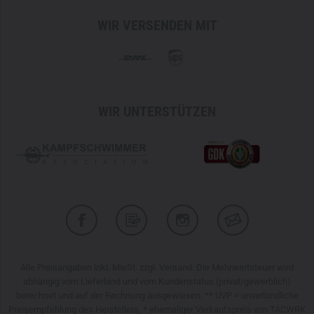
wichtige Ausrüstung sicher zu verstauen, während die
Handhabung stets einfach bleibt und eine modulare
WIR VERSENDEN MIT
Beladung auch auf maximaler Ebene möglich ist. Der
stabile Handgriff ermöglicht ein schnelles und
unkompliziertes Tragen, auch in stressigen oder
dynamischen Einsatzsituationen.
WIR UNTERSTÜTZEN
Dank seiner robusten Materialwahl, der komfortablen
Trageeigenschaften und der umfangreichen Modularität ist
der TT Base Pack Top Load 30 der perfekte Rucksack für
unterschiedlichste Einsatzzwecke. Ob als
minimalistischer
Outdoorrucksack oder modularer Einsatzrucksack
– das
kleinste Modell der Base Pack Serie überzeugt durch
Vielseitigkeit und Funktionalität, das den großen Modellen
in nichts nachsteht.
Alle Preisangaben inkl. MwSt. zzgl. Versand. Die Mehrwertsteuer wird
56 x 29 x 20 cm
abhängig vom Lieferland und vom Kundenstatus (privat/gewerblich)
30 l
berechnet und auf der Rechnung ausgewiesen. ** UVP = unverbindliche
1,590 kg
Preisempfehlung des Herstellers, * ehemaliger Verkaufspreis von TACWRK