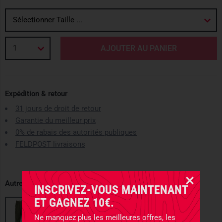
Sélectionner Taille ...
1
AJOUTER AU PANIER
Expédition & retour
31 jours de droit de retour
Garantie du meilleur prix
0% de rabais des autorités publiques
FELDPOST livraisons
Autres variantes disponibles
INSCRIVEZ-VOUS MAINTENANT
ET GAGNEZ 10€.
Ne manquez plus les meilleures offres, les