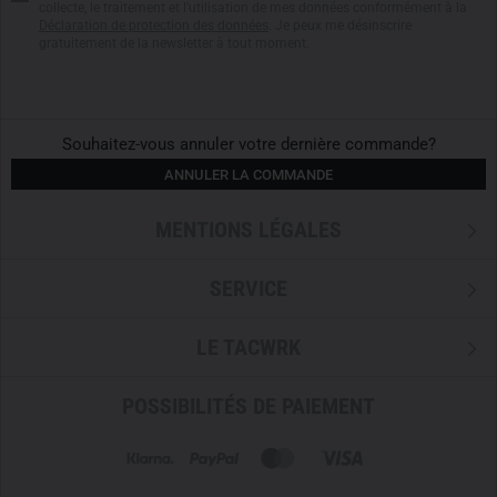
collecte, le traitement et l'utilisation de mes données conformément à la
Déclaration de protection des données
. Je peux me désinscrire
gratuitement de la newsletter à tout moment.
Souhaitez-vous annuler votre dernière commande?
ANNULER LA COMMANDE
MENTIONS LÉGALES
SERVICE
LE TACWRK
POSSIBILITÉS DE PAIEMENT