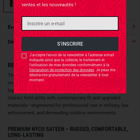
ventes et les nouveautés !
Évaluations
4.91
/ 5 Étoile
Détails du produit
J'accepte l'envoi de la newsletter à l'adresse e-mail
indiquée ainsi que la collecte, le traitement et
REENGINEERED CLASSIC FOR TACTICAL USE
l'utilisation de mes données conformément à la
Déclaration de protection des données
. Je peux me
The
M65 Conic Pants
are a modern take on one of the
désinscrire gratuitement de la newsletter à tout
moment.
most iconic military trousers in history. Inspired by the
legendary M65 field pants, this updated version merges
classic field utility with contemporary fit and upgraded
materials—engineered for professional use in military, law
enforcement, and demanding outdoor environments.
PREMIUM NYCO SATEEN – RUGGED, COMFORTABLE,
LONG-LASTING