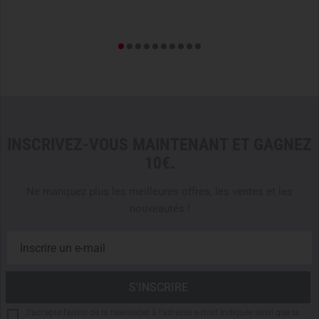
Note: Belt, EDC gear, and additional accessories are not
included in the scope of delivery.
INSCRIVEZ-VOUS MAINTENANT ET GAGNEZ
10€.
Ne manquez plus les meilleures offres, les ventes et les
nouveautés !
J'accepte l'envoi de la newsletter à l'adresse e-mail indiquée ainsi que la