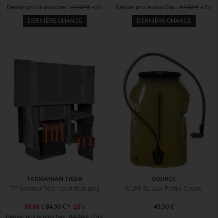
Dernier prix le plus bas :
77,92 €
+3%
Dernier prix le plus bas :
77,92 €
+3%
DERNIÈRE CHANCE
DERNIÈRE CHANCE
TASMANIAN TIGER
SOURCE
TT Modular Tele Insert titan grey
WLPS 3L Low Profile Coyote
63,68 €
84,90 €
*
-25%
49,90 €
Dernier prix le plus bas :
84,90 €
-25%