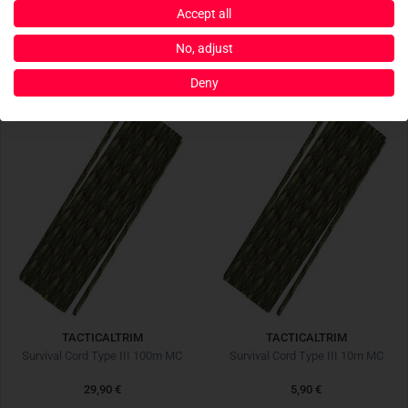
Accept all
8,90 €
8,90 €
No, adjust
Deny
TACTICALTRIM
TACTICALTRIM
Survival Cord Type III 100m MC
Survival Cord Type III 10m MC
29,90 €
5,90 €