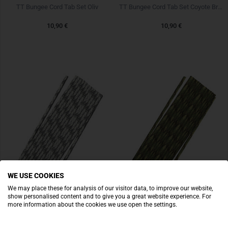
TT Bungee Cord Tab Set Oliv
TT Bungee Cord Tab Set Coyote Braun
10,90 €
10,90 €
WE USE COOKIES
We may place these for analysis of our visitor data, to improve our website,
show personalised content and to give you a great website experience. For
more information about the cookies we use open the settings.
TACTICALTRIM
TACTICALTRIM
Survival Cord Type III 25m MC Alpin
Survival Cord Type III 25m MC