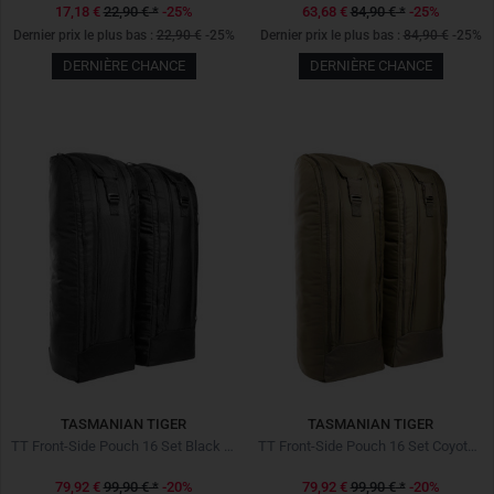
17,18 €
22,90 €
*
-25%
63,68 €
84,90 €
*
-25%
Dernier prix le plus bas :
22,90 €
-25%
Dernier prix le plus bas :
84,90 €
-25%
DERNIÈRE CHANCE
DERNIÈRE CHANCE
TASMANIAN TIGER
TASMANIAN TIGER
TT Front-Side Pouch 16 Set Black Noir
TT Front-Side Pouch 16 Set Coyote Brown
79,92 €
99,90 €
*
-20%
79,92 €
99,90 €
*
-20%