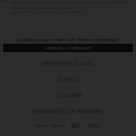
collecte, le traitement et l'utilisation de mes données conformément à la
Déclaration de protection des données
. Je peux me désinscrire
gratuitement de la newsletter à tout moment.
Souhaitez-vous annuler votre dernière commande?
ANNULER LA COMMANDE
MENTIONS LÉGALES
SERVICE
LE TACWRK
POSSIBILITÉS DE PAIEMENT