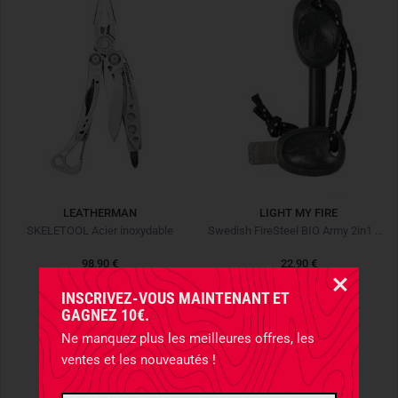
LEATHERMAN
LIGHT MY FIRE
SKELETOOL Acier inoxydable
Swedish FireSteel BIO Army 2in1 Slatyblack
98,90 €
22,90 €
NOUVEAU
INSCRIVEZ-VOUS MAINTENANT ET
GAGNEZ 10€.
Ne manquez plus les meilleures offres, les
ventes et les nouveautés !