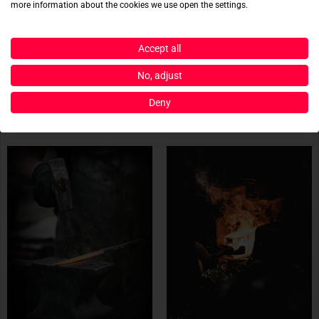
more information about the cookies we use open the settings.
LEATHERMAN
BLADE CREATE
Accept all
REV
Cours de forge exclusif de 5 jour
No, adjust
58,90 €
Prix sur demande
Deny
SPÉCIAL