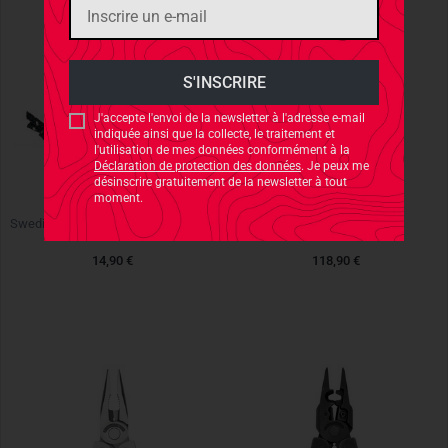
J'accepte l'envoi de la newsletter à l'adresse e-mail
indiquée ainsi que la collecte, le traitement et
l'utilisation de mes données conformément à la
Déclaration de protection des données
. Je peux me
désinscrire gratuitement de la newsletter à tout
moment.
LIGHT MY FIRE
LEATHERMAN
Swedish FireSteel BIO Scout 2in1 Rustyorange
SKELETOOL CX
14,90 €
118,90 €