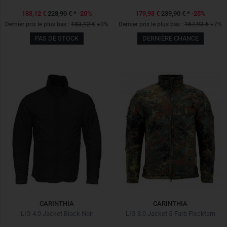
183,12 €
228,90 €
*
-20%
179,93 €
239,90 €
*
-25%
Dernier prix le plus bas :
183,12 €
+0%
Dernier prix le plus bas :
167,93 €
+7%
PAS DE STOCK
DERNIÈRE CHANCE
CARINTHIA
CARINTHIA
LIG 4.0 Jacket Black Noir
LIG 3.0 Jacket 5-Farb Flecktarn