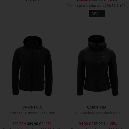
Dernier prix le plus bas :
296,32 €
+0%
DEAL !
CARINTHIA
CARINTHIA
Loftshell Climate Black Noir
TLG Jacket Lady Black Noir
300,22 €
389,90 €
*
-23%
194,93 €
259,90 €
*
-25%