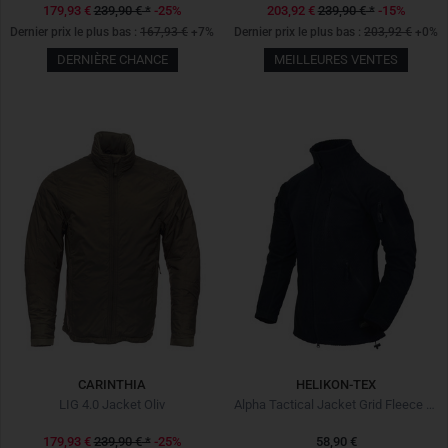
179,93 €
239,90 €
*
-25%
203,92 €
239,90 €
*
-15%
Dernier prix le plus bas :
167,93 €
+7%
Dernier prix le plus bas :
203,92 €
+0%
DERNIÈRE CHANCE
MEILLEURES VENTES
CARINTHIA
HELIKON-TEX
LIG 4.0 Jacket Oliv
Alpha Tactical Jacket Grid Fleece Navy Blue
179,93 €
239,90 €
*
-25%
58,90 €