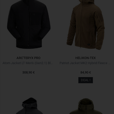
ARC'TERYX PRO
HELIKON-TEX
Atom Jacket LT Men's (Gen2.1) Black Noir
Patriot Jacket MK2 Hybrid Fleece Coyote
308,90 €
84,90 €
DEAL !