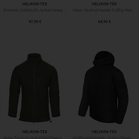
HELIKON-TEX
HELIKON-TEX
Women's CUMULUS Jacket Heavy Fleece Taiga Green
Urban Tactical Hoodie FullZip Melange Black-Grey
47,90 €
64,90 €
HELIKON-TEX
HELIKON-TEX
Alpha Tactical Jacket Grid Fleece Olive Green
Wolfhound Hoodie Jacket Climashield Black Noir