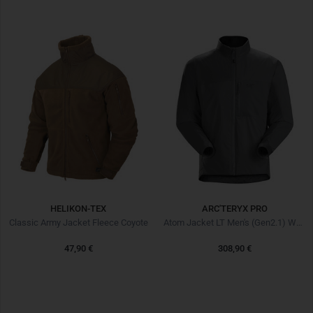
HELIKON-TEX
ARC'TERYX PRO
Classic Army Jacket Fleece Coyote
Atom Jacket LT Men's (Gen2.1) Wolf
47,90 €
308,90 €