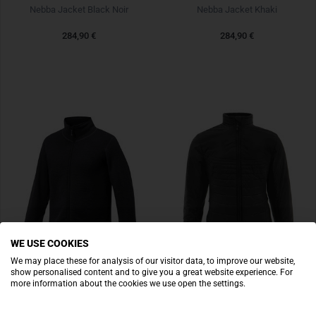
Nebba Jacket Black Noir
Nebba Jacket Khaki
284,90 €
284,90 €
WE USE COOKIES
We may place these for analysis of our visitor data, to improve our website,
show personalised content and to give you a great website experience. For
more information about the cookies we use open the settings.
WOOLPOWER
CARINTHIA
Full Zip Jacket 600 Black Noir
G-Loft Ultra Jacket Lady Black Noir