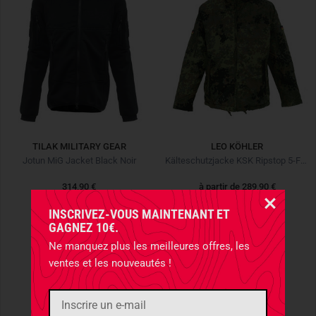
TILAK MILITARY GEAR
LEO KÖHLER
Jotun MiG Jacket Black Noir
Kälteschutzjacke KSK Ripstop 5-Farben-Flecktarn
314,90 €
à partir de
289,90 €
NOUVEAU
NOUVEAU
INSCRIVEZ-VOUS MAINTENANT ET
GAGNEZ 10€.
Ne manquez plus les meilleures offres, les
ventes et les nouveautés !