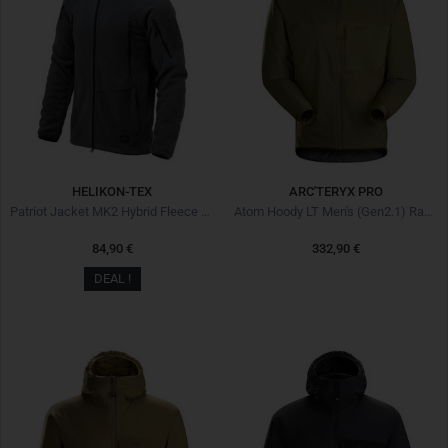
HELIKON-TEX
ARC'TERYX PRO
Patriot Jacket MK2 Hybrid Fleece Shadow Grey / Black
Atom Hoody LT Men's (Gen2.1) Ranger Green
84,90 €
332,90 €
DEAL !