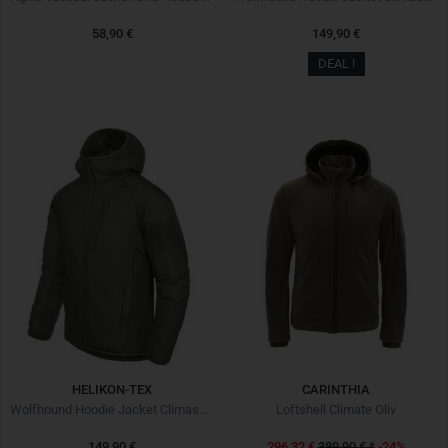
58,90 €
149,90 €
DEAL !
HELIKON-TEX
CARINTHIA
Wolfhound Hoodie Jacket Climashield Alpha Green
Loftshell Climate Oliv
149,90 €
296,32 €
389,90 €
*
-24%