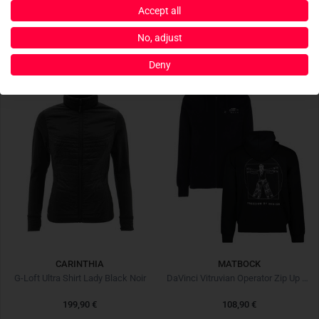
Accept all
269,90 €
269,90 €
No, adjust
Deny
CARINTHIA
MATBOCK
G-Loft Ultra Shirt Lady Black Noir
DaVinci Vitruvian Operator Zip Up Hoodie Black Noir
199,90 €
108,90 €