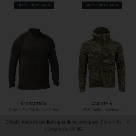
DERNIÈRE CHANCE
DERNIÈRE CHANCE
5.11 TACTICAL
CARINTHIA
Stratos Full Zip Ranger Green
TLG Jacket Multicam
79,12 €
98,90 €
*
-20%
220,92 €
259,90 €
*
-15%
Désolé, nous n'expédions pas dans votre pays.
États-Unis
Dernier prix le plus bas :
98,90 €
-20%
Dernier prix le plus bas :
220,92 €
+0%
d'Amérique, US
DERNIÈRE CHANCE
DEAL !