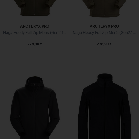
ARC'TERYX PRO
ARC'TERYX PRO
Naga Hoody Full Zip Men's (Gen2.1) Ranger Green
Naga Hoody Full Zip Men's (Gen2.1) Crocodile
278,90 €
278,90 €