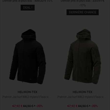
Dernier prix le plus bas :
300,22 €
+0%
Dernier prix le plus bas :
233,91 €
-17%
DEAL !
DERNIÈRE CHANCE
HELIKON-TEX
HELIKON-TEX
Patriot Jacket MK2 Hybrid Fleece Black Noir
Patriot Jacket MK2 Hybrid Fleece Olive Green
67,92 €
84,90 €
*
-20%
67,92 €
84,90 €
*
-20%