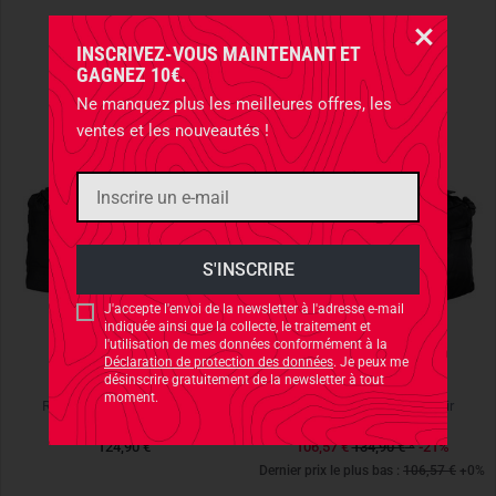
INSCRIVEZ-VOUS MAINTENANT ET
GAGNEZ 10€.
Ne manquez plus les meilleures offres, les
ventes et les nouveautés !
J'accepte l'envoi de la newsletter à l'adresse e-mail
indiquée ainsi que la collecte, le traitement et
l'utilisation de mes données conformément à la
Déclaration de protection des données
. Je peux me
désinscrire gratuitement de la newsletter à tout
5.11 TACTICAL
5.11 TACTICAL
moment.
Rush LBD Mike Black Noir
Rush LBD Lima Black Noir
124,90 €
106,57 €
134,90 €
*
-21%
Dernier prix le plus bas :
106,57 €
+0%