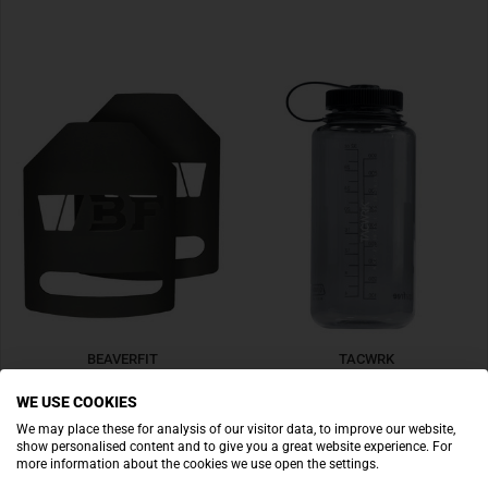
BEAVERFIT
TACWRK
SOE Curved Plates 2 x 10lb (paire) Plaques lestées
Nalgene Everyday Weithals TW Edition 1L Grau
WE USE COOKIES
134,90 €
22,90 €
We may place these for analysis of our visitor data, to improve our website,
show personalised content and to give you a great website experience. For
PAS DE STOCK
PAS DE STOCK
more information about the cookies we use open the settings.