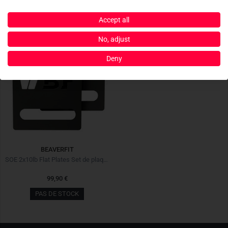
Accept all
No, adjust
Deny
BEAVERFIT
SOE 2x10lb Flat Plates Set de plaques lestées
99,90 €
PAS DE STOCK