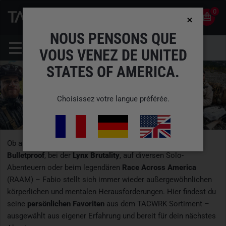
0
0
FR
COMPTE
NOUS PENSONS QUE
VOUS VENEZ DE UNITED
STATES OF AMERICA.
Choisissez votre langue préférée.
Ob als Teil des
Survival Squad
gemeinsam mit
Otto
Bulletproof
, bei der
Lynx Brutality
, auf diversen Solo-
Abenteuern oder beim legendären
Race Across America
(RAAM) – Fabio stellt sich immer wieder außergewöhnlichen
körperlichen und mentalen Herausforderungen. Hier findest du
seine
persönlichen Favoriten
aus dem TACWRK Sortiment –
ausgewählt aus eigener Erfahrung und bereit für dein nächstes