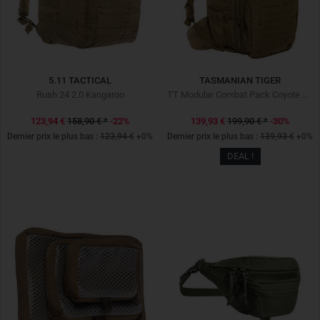
5.11 TACTICAL
TASMANIAN TIGER
Rush 24 2.0 Kangaroo
TT Modular Combat Pack Coyote Brown
123,94 €
158,90 €
*
-22%
139,93 €
199,90 €
*
-30%
Dernier prix le plus bas :
123,94 €
+0%
Dernier prix le plus bas :
139,93 €
+0%
DEAL !