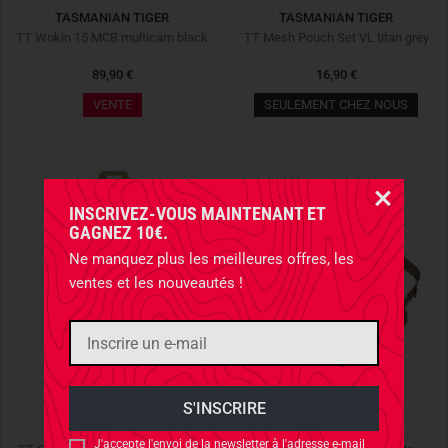
TASMANIAN TIGER
TASMANIAN TIGER
TT Wokin 15 MCB multicam black
TT Mesh Pouch Set VL titan grey
89,90 €
16,90 €
VENTE
SEULEMENT CHEZ NOUS
INSCRIVEZ-VOUS MAINTENANT ET
GAGNEZ 10€.
Ne manquez plus les meilleures offres, les
ventes et les nouveautés !
TASMANIAN TIGER
HELIKON-TEX
J'accepte l'envoi de la newsletter à l'adresse e-mail