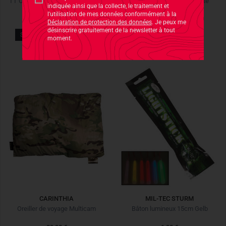
TT Organizer Panel Coyote Brown
Chest Pack Numbat Coyote
indiquée ainsi que la collecte, le traitement et
l'utilisation de mes données conformément à la
37,90 €
74,90 €
Déclaration de protection des données
. Je peux me
désinscrire gratuitement de la newsletter à tout
SEULEMENT CHEZ NOUS
moment.
CARINTHIA
MIL-TEC STURM
Oreiller de voyage Multicam
Bâton lumineux 15cm Gelb