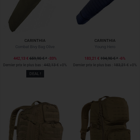
CARINTHIA
CARINTHIA
Combat Bivy Bag Olive
Young Hero
442,13 €
659,90 €
*
-33%
183,21 €
194,90 €
*
-6%
Dernier prix le plus bas :
442,13 €
+0%
Dernier prix le plus bas :
183,21 €
+0%
DEAL !