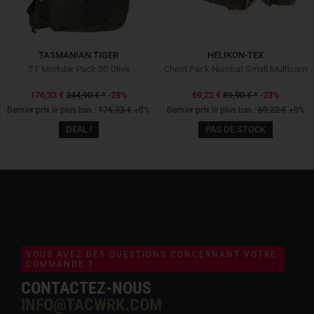
TASMANIAN TIGER
HELIKON-TEX
TT Modular Pack 30 Olive
Chest Pack Numbat Small Multicam
176,33 €
244,90 €
*
-28%
69,22 €
89,90 €
*
-23%
Dernier prix le plus bas :
176,33 €
+0%
Dernier prix le plus bas :
69,22 €
+0%
DEAL !
PAS DE STOCK
VOUS AVEZ DES QUESTIONS CONCERNANT VOTRE
COMMANDE ?
CONTACTEZ-NOUS
INFO@TACWRK.COM