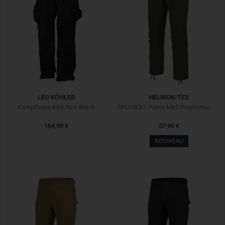
LEO KÖHLER
HELIKON-TEX
Kampfhose KBS Noir Black
SFU NEXT Pants Mk2 PolyCotton Stretch Ripstop Olive Green
164,90 €
57,90 €
NOUVEAU