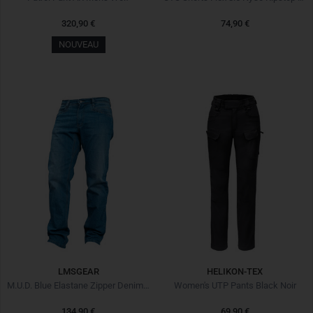
320,90 €
74,90 €
NOUVEAU
LMSGEAR
HELIKON-TEX
M.U.D. Blue Elastane Zipper Denim ZV 3.0
Women's UTP Pants Black Noir
134,90 €
69,90 €