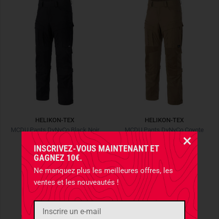
HELIKON-TEX
HELIKON-TEX
MCDU Pants DyNyCo Black Noir
MCDU Pants DyNyCo Coyote
INSCRIVEZ-VOUS MAINTENANT ET
119,90 €
119,90 €
GAGNEZ 10€.
Ne manquez plus les meilleures offres, les
ventes et les nouveautés !