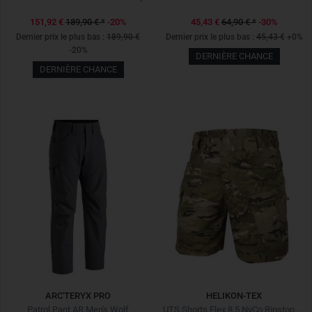
151,92 €
189,90 €
*
-20%
45,43 €
64,90 €
*
-30%
Dernier prix le plus bas :
189,90 €
Dernier prix le plus bas :
45,43 €
+0%
-20%
DERNIÈRE CHANCE
DERNIÈRE CHANCE
ARC'TERYX PRO
HELIKON-TEX
Patrol Pant AR Men's Wolf
UTS Shorts Flex 8.5 NyCo Ripstop MultiCam