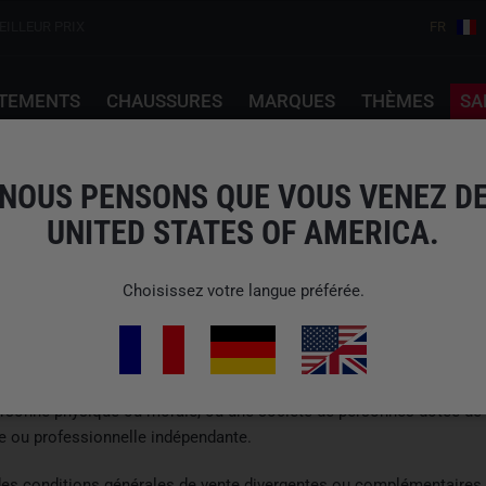
EILLEUR PRIX
FR
TEMENTS
CHAUSSURES
MARQUES
THÈMES
SA
NOUS PENSONS QUE VOUS VENEZ D
UNITED STATES OF AMERICA.
Choisissez votre langue préférée.
passées via notre boutique en ligne par des consommateurs et de
acte juridique à des fins qui ne peuvent être imputées principalem
rsonne physique ou morale, ou une société de personnes dotée de la 
le ou professionnelle indépendante.
e des conditions générales de vente divergentes ou complémentaires,