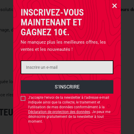
ésolution et luminosité), de légères différences entre les
couleurs d
INSCRIVEZ-VOUS
MAINTENANT ET
GAGNEZ 10€.
inage, de structure et de couleur du bois sont possibles.
Ne manquez plus les meilleures offres, les
ventes et les nouveautés !
diquée lors du processus de commande.
lace n’est malheureusement pas possible.
J'accepte l'envoi de la newsletter à l'adresse e-mail
indiquée ainsi que la collecte, le traitement et
l'utilisation de mes données conformément à la
RTEUR
Déclaration de protection des données
. Je peux me
désinscrire gratuitement de la newsletter à tout
moment.