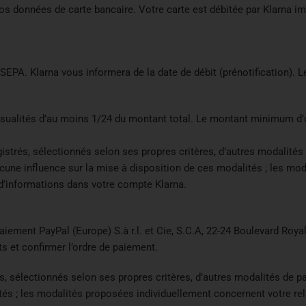
 données de carte bancaire. Votre carte est débitée par Klarna im
A. Klarna vous informera de la date de débit (prénotification). Le 
sualités d’au moins 1/24 du montant total. Le montant minimum d’u
gistrés, sélectionnés selon ses propres critères, d’autres modalités
cune influence sur la mise à disposition de ces modalités ; les mo
 d’informations dans votre compte Klarna.
paiement PayPal (Europe) S.à r.l. et Cie, S.C.A, 22-24 Boulevard Roy
ts et confirmer l’ordre de paiement.
és, sélectionnés selon ses propres critères, d’autres modalités de 
tés ; les modalités proposées individuellement concernent votre rel