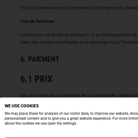
Pour les livraisons par transporteur, l’entreprise de tran
Lieu de livraison
La livraison se limite au transport et au déchargement d
dans des locaux spécifiques ni le montage et/ou l’instal
6. PAIEMENT
6.1 PRIX
Les prix indiqués au moment de la commande s’appliquent. 
WE USE COOKIES
6.2 EXIGIBILITÉ ET RETARD D
We may place these for analysis of our visitor data, to improve our website, sho
personalised content and to give you a great website experience. For more info
about the cookies we use open the settings.
Le prix est exigible à la conclusion du contrat, sauf si u