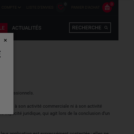
0
0
COMPTE
LISTE D'ENVIES
PANIER D'ACHAT
RECHERCHE
LE
ACTUALITÉS
E
s professionnels.
ent ni à son activité commerciale ni à son activité
capacité juridique, qui agit lors de la conclusion d’un
 leur application est expressément contestée ; elles ne