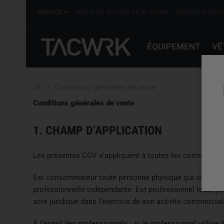
SERVICE
DROIT DE RETOUR DE 31 JOURS
GARANTIE DU M
ÉQUIPEMENT
VÊ
Conditions générales de vente
Conditions générales de vente
1. CHAMP D’APPLICATION
Les présentes CGV s’appliquent à toutes les commandes 
Est consommateur toute personne physique qui conclut un 
professionnelle indépendante. Est professionnel toute pe
acte juridique dans l’exercice de son activité commercia
À l’égard des professionnels : si le professionnel utilis