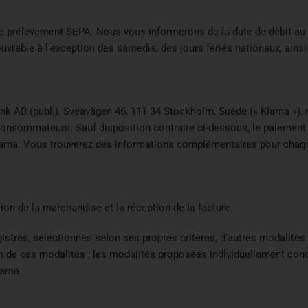
rélèvement SEPA. Nous vous informerons de la date de débit au m
r ouvrable à l’exception des samedis, des jours fériés nationaux, ai
nk AB (publ.), Sveavägen 46, 111 34 Stockholm, Suède (« Klarna »)
onsommateurs. Sauf disposition contraire ci-dessous, le paiement v
 Klarna. Vous trouverez des informations complémentaires pour cha
tion de la marchandise et la réception de la facture.
gistrés, sélectionnés selon ses propres critères, d’autres modalité
on de ces modalités ; les modalités proposées individuellement conc
arna.