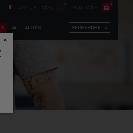
0
0
FR
COMPTE
MÉMO
PANIER D'ACHAT
RECHERCHE
LE
ACTUALITÉS
E