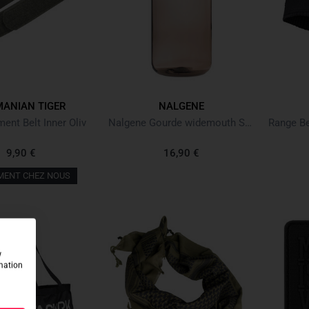
ANIAN TIGER
NALGENE
ent Belt Inner Oliv
Nalgene Gourde widemouth Sustain 1L Mocha
9,90 €
16,90 €
MENT CHEZ NOUS
w
rmation