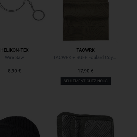
HELIKON-TEX
TACWRK
Wire Saw
TACWRK + BUFF Foulard Coyote
8,90 €
17,90 €
SEULEMENT CHEZ NOUS