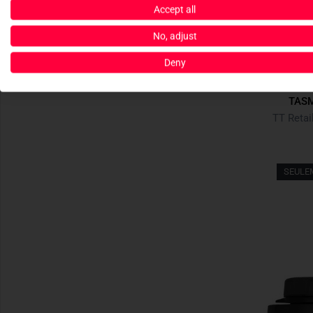
Accept all
No, adjust
Deny
TASM
TT Retai
SEULE