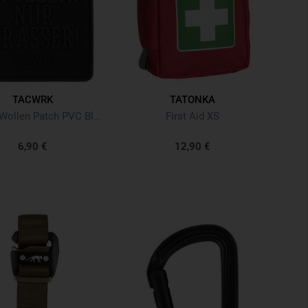
TACWRK
TATONKA
Machen-Wollen Patch PVC BlackOps Edition Noir
First Aid XS
6,90 €
12,90 €