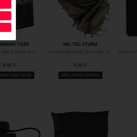
ANIAN TIGER
MIL-TEC STURM
l Bag S Black Noir
Foulard Shemagh Shemagh Oliv/Noir
9,90 €
6,90 €
MENT CHEZ NOUS
MEILLEURES VENTES