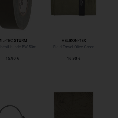
MIL-TEC STURM
HELIKON-TEX
Ruban adhésif blindé BW 50mm (50m) nach TL Oliv
Field Towel Olive Green
15,90 €
16,90 €