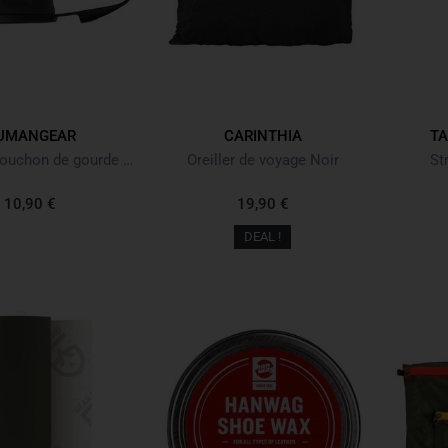
UMANGEAR
CARINTHIA
TA
capCAP+ Bouchon de gourde Noir/Gris
Oreiller de voyage Noir
St
10,90 €
19,90 €
DEAL !