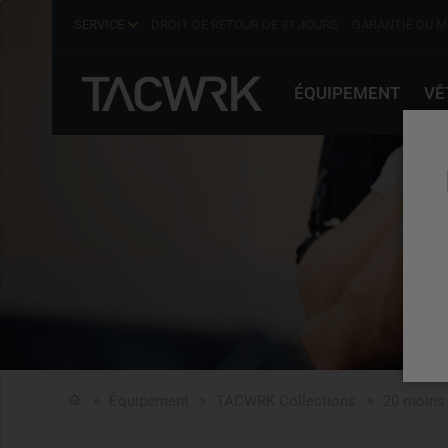
SERVICE
DROIT DE RETOUR DE 31 JOURS
GARANTIE DU M
ÉQUIPEMENT
VÊ
Équipement
TACWRK Collections
20 moins