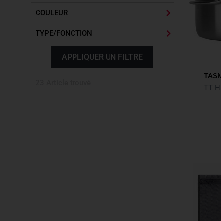
COULEUR
TYPE/FONCTION
APPLIQUER UN FILTRE
TASM
23 Article trouvé
TT H