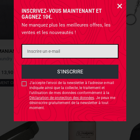
INSCRIVEZ-VOUS MAINTENANT ET
GAGNEZ 10€.
Ne manquez plus les meilleures offres, les
ventes et les nouveautés !
ANIAN TIGER
HELIKON-TEX
TACWRK Laundry Mesh Bag Titan Grey
Survival Bracelet Olive Green
13,90 €
6,40 €
MENT CHEZ NOUS
J'accepte l'envoi de la newsletter à l'adresse e-mail
indiquée ainsi que la collecte, le traitement et
l'utilisation de mes données conformément à la
Déclaration de protection des données
. Je peux me
désinscrire gratuitement de la newsletter à tout
moment.