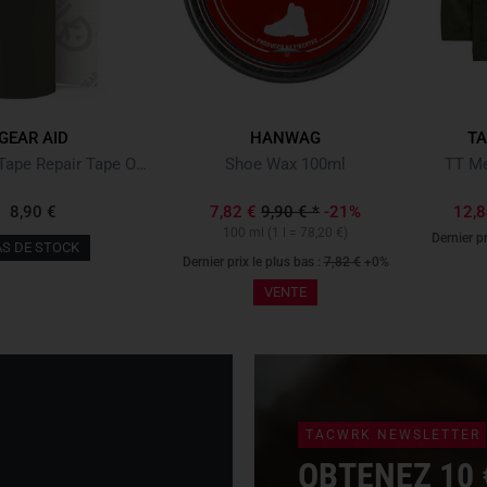
GEAR AID
HANWAG
TA
Tenacious Tape Repair Tape OD Green
Shoe Wax 100ml
TT Me
8,90 €
7,82 €
9,90 €
*
-21%
12,
100 ml
(1 l = 78,20 €)
Dernier pr
AS DE STOCK
Dernier prix le plus bas :
7,82 €
+0%
VENTE
TACWRK NEWSLETTER
OBTENEZ 10 