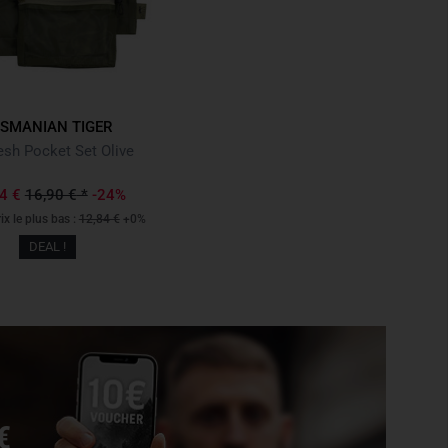
SMANIAN TIGER
sh Pocket Set Olive
84 €
16,90 €
*
-24%
ix le plus bas :
12,84 €
+0%
DEAL !
€