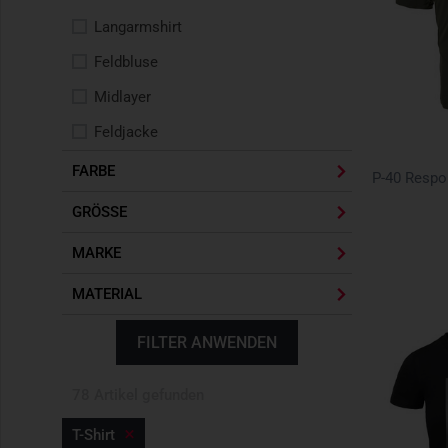
Langarmshirt
Feldbluse
Midlayer
Feldjacke
Combat Shirt
FARBE
Kälteschutz
GRÖSSE
Einsatzhose
MARKE
T-Shirt
MATERIAL
Windbreaker
Polo-Shirt
FILTER ANWENDEN
Hemd
78 Artikel gefunden
Taktische Shirts
T-Shirt
Multifunktion