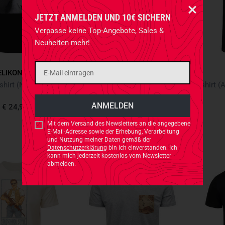
JETZT ANMELDEN UND 10€ SICHERN
Verpasse keine Top-Angebote, Sales &
Neuheiten mehr!
ELIKON-TEX
HELIKON-TEX
Women's T-shirt (NVG Girl) Black Schwarz
Women's T-shirt (TactiCat) White
€ 24,90
€ 24,90
Mit dem Versand des Newsletters an die angegebene
E-Mail-Adresse sowie der Erhebung, Verarbeitung
und Nutzung meiner Daten gemäß der
Datenschutzerklärung
bin ich einverstanden. Ich
kann mich jederzeit kostenlos vom Newsletter
abmelden.