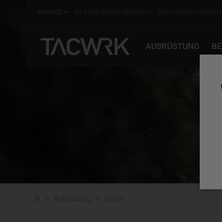
SERVICE
31 TAGE RÜCKGABERECHT
BEST-PREIS-GARANTI
AUSRÜSTUNG
BE
Bekleidung
Shirts