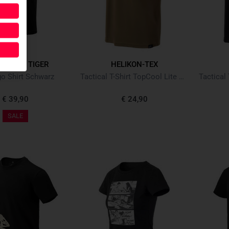
ANIAN TIGER
HELIKON-TEX
o Shirt Schwarz
Tactical T-Shirt TopCool Lite Coyote
€ 39,90
€ 24,90
SALE