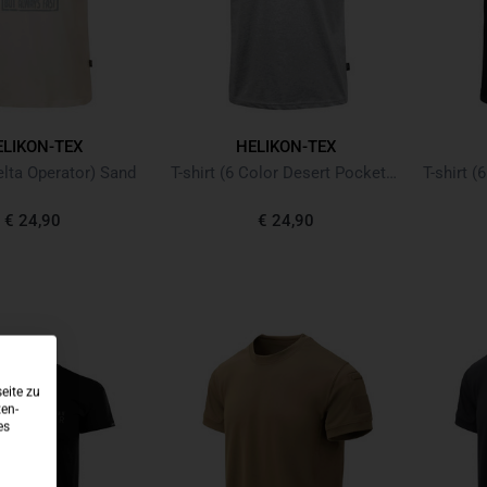
ELIKON-TEX
HELIKON-TEX
Delta Operator) Sand
T-shirt (6 Color Desert Pocket) Mid Grey Melange
€ 24,90
€ 24,90
eite zu
ten-
es