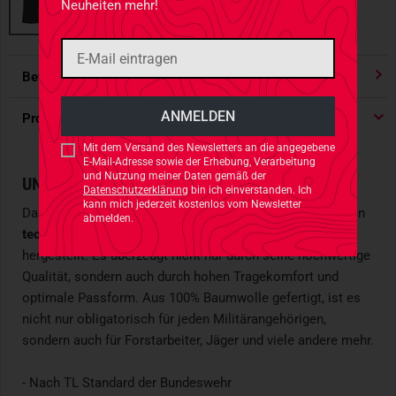
Neuheiten mehr!
Bewertungen
4.91
/ 5 Sternen
Produktdetails
Mit dem Versand des Newsletters an die angegebene
E-Mail-Adresse sowie der Erhebung, Verarbeitung
und Nutzung meiner Daten gemäß der
UNTERHEMD NACH TAKTISCHEN RICHTLINIEN
Datenschutzerklärung
bin ich einverstanden. Ich
kann mich jederzeit kostenlos vom Newsletter
Das Bundeswehr Unterhemd von Leo Köhler wird nach den
abmelden.
technischen Lieferbedingungen der Bundeswehr
hergestellt. Es überzeugt nicht nur durch seine hochwertige
Qualität, sondern auch durch hohen Tragekomfort und
optimale Passform. Aus 100% Baumwolle gefertigt, ist es
nicht nur obligatorisch für jeden Militärangehörigen,
sondern auch für Forstarbeiter, Jäger und viele andere mehr.
- Nach TL Standard der Bundeswehr