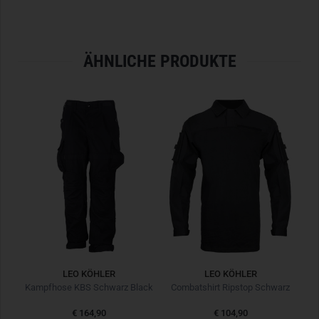
ÄHNLICHE PRODUKTE
LEO KÖHLER
LEO KÖHLER
Einsatzkampfjacke KSK Smock Oliv
Kampfhose KBS Schwarz Black
Combatshirt Ripstop Schwarz
€ 164,90
€ 104,90