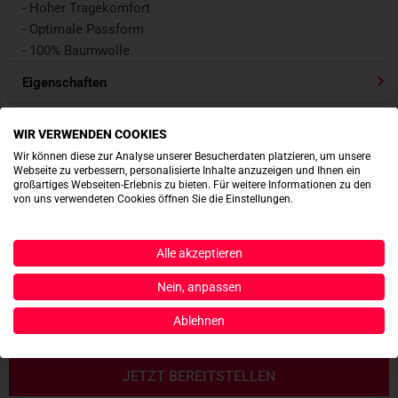
- Hoher Tragekomfort
- Optimale Passform
- 100% Baumwolle
Eigenschaften
Passt dazu
WIR VERWENDEN COOKIES
Wir können diese zur Analyse unserer Besucherdaten platzieren, um unsere
Produktbewertungen
Webseite zu verbessern, personalisierte Inhalte anzuzeigen und Ihnen ein
großartiges Webseiten-Erlebnis zu bieten. Für weitere Informationen zu den
von uns verwendeten Cookies öffnen Sie die Einstellungen.
Produktsicherheit
Alle akzeptieren
ACTIONSHOTS
Nein, anpassen
Ablehnen
Es sind noch keine Actionshots vorhanden.
JETZT BEREITSTELLEN