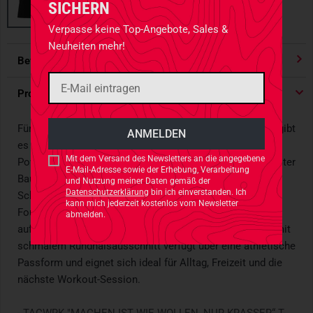
SICHERN
Verpasse keine Top-Angebote, Sales &
Neuheiten mehr!
Bewertungen
4.91
/ 5 Sternen
Produktdetails
Für alle, die wissen dass Machen krasser ist als Wollen gibt
es ab sofort das Motto aller Männer der Tat und aktiven
Mit dem Versand des Newsletters an die angegebene
Powerfrauen als lässiges Jersey Shirt aus 100% gekämmter
E-Mail-Adresse sowie der Erhebung, Verarbeitung
Baumwolle. Auch dieses TACWRK Kurzarm-Shirt - hier in
und Nutzung meiner Daten gemäß der
Datenschutzerklärung
bin ich einverstanden. Ich
Schwarz - wird natürlich in Kooperation mit der Fair Wear
kann mich jederzeit kostenlos vom Newsletter
Foundation hergestellt und nach OEKO-TEX Standard 100
abmelden.
auf Schadstoffe geprüft. Das klassische Jersey Design mit
schmalem Rundhalsausschnitt verfügt über eine athletische
Passform und eignet sich ideal für Alltag, Freizeit und die
nächste Workout-Session.