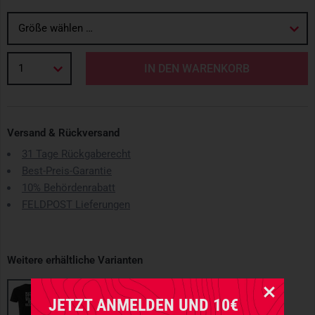
Größe wählen …
1
IN DEN WARENKORB
Versand & Rückversand
31 Tage Rückgaberecht
Best-Preis-Garantie
10% Behördenrabatt
FELDPOST Lieferungen
Weitere erhältliche Varianten
JETZT ANMELDEN UND 10€