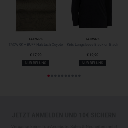
TACWRK
TACWRK
TACWRK + BUFF Halstuch Coyote
Kids Longsleeve Black on Black
€ 17,90
€ 19,90
NUR BEI UNS
NUR BEI UNS
JETZT ANMELDEN UND 10€ SICHERN
Verpasse keine Top-Angebote, Sales & Neuheiten mehr!