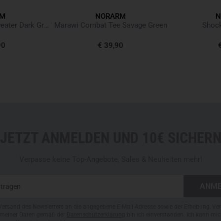
RM
NORARM
N
Finnmark Half Zip Sweater Dark Grey
Marawi Combat Tee Savage Green
Shoc
90
€ 39,90
JETZT ANMELDEN UND 10€ SICHER
Verpasse keine Top-Angebote, Sales & Neuheiten mehr!
Versand des Newsletters an die angegebene E-Mail-Adresse sowie der Erhebung, Ve
meiner Daten gemäß der
Datenschutzerklärung
bin ich einverstanden. Ich kann mic