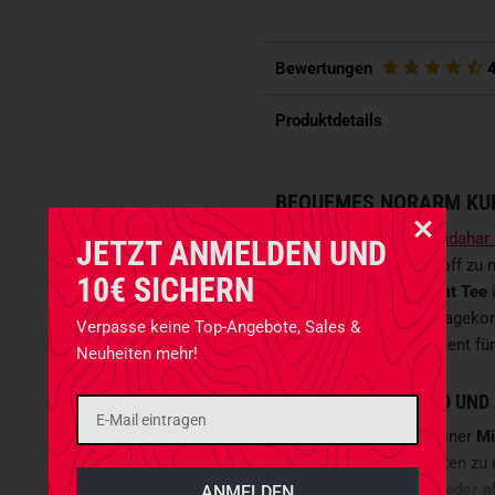
Bewertungen
Produktdetails
BEQUEMES NORARM KU
Auf dem Erfolg des
Kandahar 
JETZT ANMELDEN UND
den gleichen Jersey-Stoff zu 
10€ SICHERN
NorArm Marawi Combat Tee
integriert mit hohem Trageko
Verpasse keine Top-Angebote, Sales &
Feuchtigkeitsmanagement für 
Neuheiten mehr!
SCHNELLTROCKNEND UND
Das Lycra-Jersey aus einer
Mi
die Materialeigenschaften zu 
Feuchtigkeit schnell wieder a