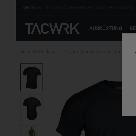
SERVICE
31 TAGE RÜCKGABERECHT
BEST-PREIS-GARANTI
AUSRÜSTUNG
BE
Bekleidung
NorArm Marawi Combat Tee ISOF B