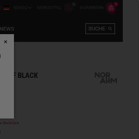
0
0
E
KONTO
MERKZETTEL
WARENKORB
SUCHE
NEWS
D
 ISOF BLACK
hlen
er
BlackCard
n