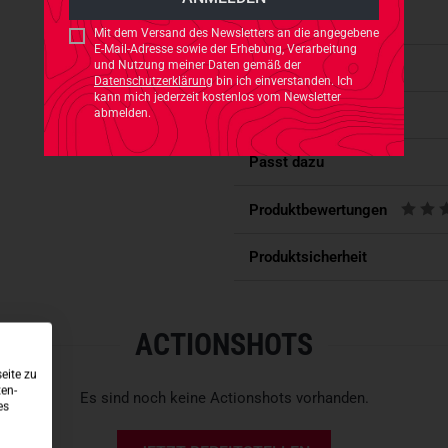
Achselhöhlen mit Netzen aus
Mit dem Versand des Newsletters an die angegebene
E-Mail-Adresse sowie der Erhebung, Verarbeitung
und Nutzung meiner Daten gemäß der
Eigenschaften
DETAILS FÜR MEHR KOMF
Datenschutzerklärung
bin ich einverstanden. Ich
kann mich jederzeit kostenlos vom Newsletter
Bei diesem Shirt wurden
auf T
abmelden.
Verfügbarkeit
aufgedruckte Pflege- und Größ
bezahlt macht. In wichtigen 
Passt dazu
Druckpunkte unter Rucksäck
Produktbewertungen
Schnelltrocknendes T-Shirt
NorArm Aufdruck auf Brus
Produktsicherheit
Netzstoff unter den Armen
Hoher Tragekomfort
Aufgedruckte Pflegehinwe
ACTIONSHOTS
Aus Lycra-Jersey
eite zu
ten-
Es sind noch keine Actionshots vorhanden.
es