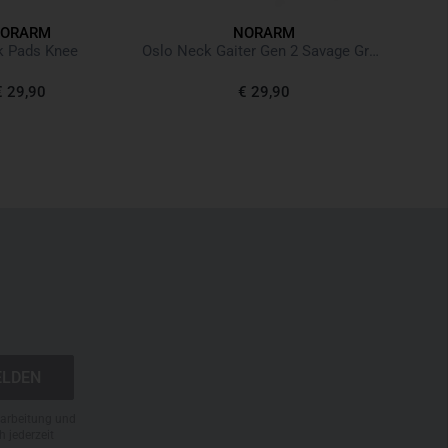
ORARM
NORARM
R
k Pads Knee
Oslo Neck Gaiter Gen 2 Savage Green
€ 29,90
€ 29,90
N
rarbeitung und
h jederzeit