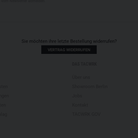
s vom Newsletter abmelden.
Sie möchten ihre letzte Bestellung widerrufen?
VERTRAG WIDERRUFEN
DAS TACWRK
Über uns
sten
Showroom Berlin
ngen
Jobs
ten
Kontakt
hlag
TACWRK GOV