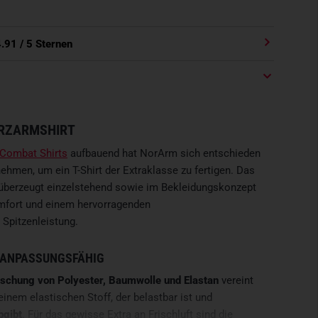
4.91
/ 5 Sternen
RZARMSHIRT
Combat Shirts
aufbauend hat NorArm sich entschieden
nehmen, um ein T-Shirt der Extraklasse zu fertigen. Das
überzeugt einzelstehend sowie im Bekleidungskonzept
mfort und einem hervorragenden
Spitzenleistung.
 ANPASSUNGSFÄHIG
schung von Polyester, Baumwolle und Elastan
vereint
einem elastischen Stoff, der belastbar ist und
bgibt
. Für das gewisse Extra an Frischluft sind die