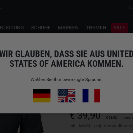
E
D
KLEIDUNG
SCHUHE
MARKEN
THEMEN
SALE
lack
WIR GLAUBEN, DASS SIE AUS UNITE
STATES OF AMERICA KOMMEN.
NORARM
MARAWI COMBAT TEE
Wählen Sie Ihre bevorzugte Sprache.
Art.-Nr.: MCT5100
Verfügbarkeit: Bitte Variante wä
€ 39,90
€ 31,92
mit unser
inkl. MwSt., zzgl.
Versandkoste