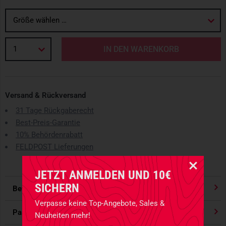
Größe wählen …
1
IN DEN WARENKORB
Versand & Rückversand
31 Tage Rückgaberecht
Best-Preis-Garantie
10% Behördenrabatt
FELDPOST Lieferungen
JETZT ANMELDEN UND 10€
SICHERN
Bewertungen
4.91
/ 5 Sternen
Verpasse keine Top-Angebote, Sales &
Passform
Neuheiten mehr!