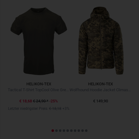
Geeignet für Alltag, Outdoor und Freizeit
HELIKON-TEX
HELIKON-TEX
rz
Tactical T-Shirt TopCool Olive Green
Wolfhound Hoodie Jacket Climashield MM14
€ 18,68
€ 24,90
*
-25%
€ 149,90
Letzter niedrigster Preis:
€ 18,18
+3%