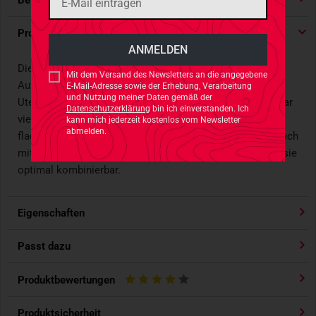
Bewertungen
4.91
/ 5 Sternen
Produktdetails
Dieser
Low Profile
-"Depotsack" ist optimal für die
Mit dem Versand des Newsletters an die angegebene
Aufbewahrung von leeren Magazinen und anderen
E-Mail-Adresse sowie der Erhebung, Verarbeitung
und Nutzung meiner Daten gemäß der
Utensilien. Es passen bis zu drei G36-Magazine oder sogar
Datenschutzerklärung
bin ich einverstanden. Ich
vier M4-Magazine hinein. Die Dump Pouch ist besonders
kann mich jederzeit kostenlos vom Newsletter
abmelden.
flach designed und klein zusammenfaltbar. Sie kann einfach
mit einer Hand bedient werden. Dank
MOLLE
-System ist sie
optimal kombinierbar.
Eigenschaften
Passt dazu
Produktbewertungen
Produktsicherheit