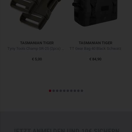
TASMANIAN TIGER
TASMANIAN TIGER
m
Tyny Tools Champ SR-25 (2pcs) Oliv
TT Gear Bag 40 Black Schwarz
€ 5,00
€ 84,90
,90
Le
JETZT ANMELDEN UND 10€ SICHERN