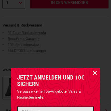
1
IN DEN WARENKORB
Versand & Rückversand
31 Tage Rückgaberecht
Best-Preis-Garantie
10% Behördenrabatt
FELDPOST Lieferungen
Weitere erhältliche Varianten
JETZT ANMELDEN UND 10€
SICHERN
Verpasse keine Top-Angebote, Sales &
Neuheiten mehr!