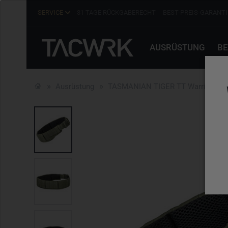
SERVICE
31 TAGE RÜCKGABERECHT
BEST-PREIS-GARANTI
AUSRÜSTUNG
BE
Ausrüstung
TASMANIAN TIGER TT Warrior Belt 