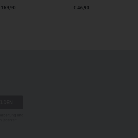
€
 159,90
€ 46,90
Letzte
N
rarbeitung und
h jederzeit