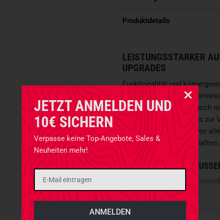
Produktdetails
LEISTUNGSSTARKER AU
UPGRADES
Funktionalität und körpergere
Ausrüstungsgürtels. Tasmanian
JETZT ANMELDEN UND
überarbeitet und Euch noch 
10€ SICHERN
Eures taktischen Gürtels zur 
der Entwicklungen die vor al
Verpasse keine Top-Angebote, Sales &
die taktischen Eigenschaften 
Neuheiten mehr!
INNENGÜRTEL UND AUSSEN
Der Gürtel ist in zwei Bestandt
Außengürtel
. Die Gürtel kön
Der Außengürtel aus dem ge
Abschnitte auf, die alle mit
M.