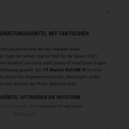
SRÜSTUNGSGÜRTEL MIT TAKTISCHEN
chte passform sind die Key features eines
 Tiger hat seinen Warrior Belt für die Saison 2021
mehr Komfort und noch mehr peace of mind beim Tragen
Verfügung gestellt. Der
TT Warrior Belt MK IV
ist eine
lem durch ihre angepasstes Design überzeugen, wobei
simpel und auf den Punkt gebracht sind.
GÜRTEL OPTIMIEREN DIE PASSFORM
eile aufgeteilt: einen
Innengürtel und einen
nen natürlich wie gewohnt voneinander getrennt werden.
Mehr lesen
wohnt
robusten
CORDURA 700 den
teilt sich in drei
O.L.L.E.
-Streifen
ausgestattet sind. Die Streifen lassen