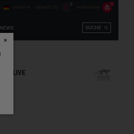
0
0
E
KONTO
MERKZETTEL
WARENKORB
SUCHE
NEWS
D
IV OLIVE
hlen