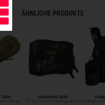
cm, 380 g
Größe M von min. 88 - max. 1
ÄHNLICHE PRODUKTE
Größe L von min. 102 - max. 
- Taktischer Einsatzgürtel
- 50 mm SR-Schließe
- Versteifung
- Abnehmbarer Innengürtel
- Verjüngte Frontseite für an
- 3D-Meshpolsterung
- Kompatibel für Taschen ande
-
M.O.L.L.E.
-System, unterteil
- Länge des
M.O.L.L.E.
-System
- Aus strapazierfähigem
CORD
 TIGER
TASMANIAN TIGER
TASMA
oyote Brown
TT Tac Pouch 4.1 Multicam Black