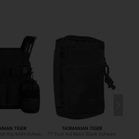
13 cm, 415 g
127 cm, 450 g
genehmes Tragen im Sitzen
rer Hersteller, z.B. Blackhawk
t in 3x3 Sektoren, auf der Außenseite des Gürtels.
s bei Größe S: 64 cm, M: 77 cm, L: 91 cm
URA 700 den
NIAN TIGER
TASMANIAN TIGER
TT Modular Chest Rig 4xM4 Schwarz Black
TT First Aid Basic Black Schwarz