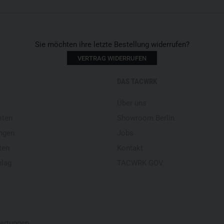
Sie möchten ihre letzte Bestellung widerrufen?
VERTRAG WIDERRUFEN
DAS TACWRK
Über uns
sten
Showroom Berlin
ngen
Jobs
ten
Kontakt
hlag
TACWRK GOV
ertungen