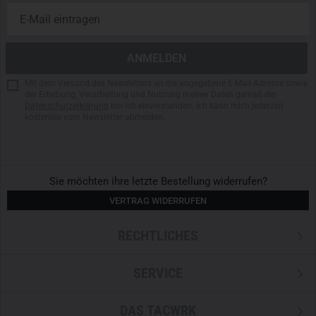
Mit dem Versand des Newsletters an die angegebene E-Mail-Adresse sowie
der Erhebung, Verarbeitung und Nutzung meiner Daten gemäß der
Datenschutzerklärung
bin ich einverstanden. Ich kann mich jederzeit
kostenlos vom Newsletter abmelden.
Sie möchten ihre letzte Bestellung widerrufen?
VERTRAG WIDERRUFEN
RECHTLICHES
SERVICE
DAS TACWRK