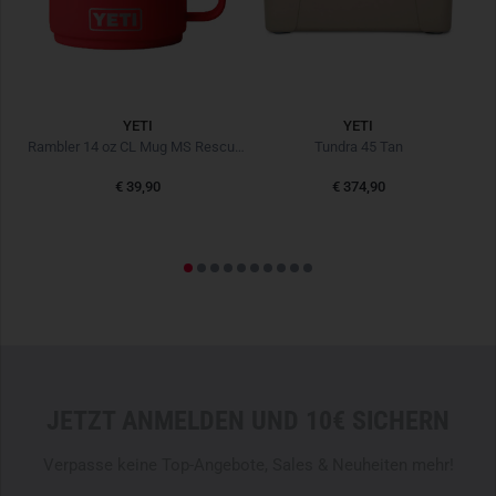
Straw Lid ist nicht für heiße Getränke geeignet
BPA-frei
YETI
YETI
u
Rambler 14 oz CL Mug MS Rescue Red
Tundra 45 Tan
€ 39,90
€ 374,90
JETZT ANMELDEN UND 10€ SICHERN
Verpasse keine Top-Angebote, Sales & Neuheiten mehr!