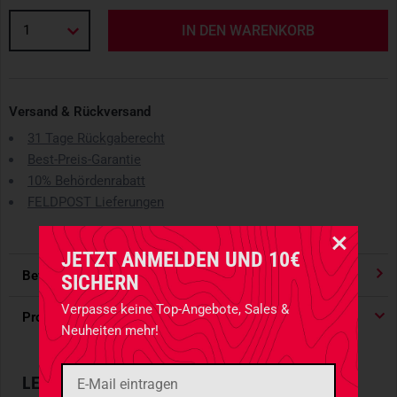
1
IN DEN WARENKORB
Versand & Rückversand
31 Tage Rückgaberecht
Best-Preis-Garantie
10% Behördenrabatt
FELDPOST Lieferungen
JETZT ANMELDEN UND 10€
Bewertungen
4.91
/ 5 Sternen
SICHERN
Verpasse keine Top-Angebote, Sales &
Produktdetails
Neuheiten mehr!
LEUCHTEND ROTER REISEBECHER