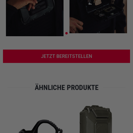
- Kestrel 5700 Sportsman und ähnliche Modelle
- Samsung Galaxy Note 10/10+ und ähnliche Modelle
- Alle IPhone Modelle
Bitte beachtet, dass die Thyrm DarkVaults-Comm nicht
tauchbar sind!
JETZT BEREITSTELLEN
ÄHNLICHE PRODUKTE