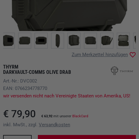
Zum Merkzettel hinzufügen
THYRM
DARKVAULT-COMMS OLIVE DRAB
Art.-Nr.: DVC002
EAN: 0766234778770
wir versenden nicht nach Vereinigte Staaten von Amerika, US!
€ 79,90
€ 63,92
mit unserer
BlackCard
inkl. MwSt., zzgl.
Versandkosten