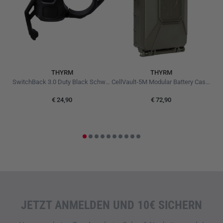
THYRM
THYRM
rid
SwitchBack 3.0 Duty Black Schwarz
CellVault-5M Modular Battery Case Olive Drab
€ 24,90
€ 72,90
JETZT ANMELDEN UND 10€ SICHERN