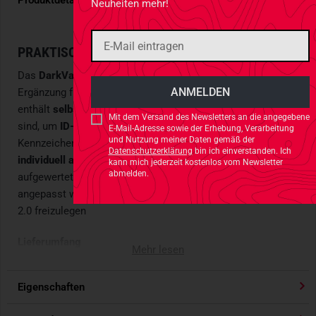
Produktdetails
Neuheiten mehr!
PRAKTISCHE ERWEITERUNG
Das
DarkVault 2.0 Accessory Pak
ist eine clevere
Ergänzung für den Thyrm DarkVault 2.0 Regular. Das Set
enthält
selbstklebende Flauschflächen
, die perfekt geeignet
Mit dem Versand des Newsletters an die angegebene
sind, um
ID-Tags, Morale Patches
oder andere markante
E-Mail-Adresse sowie der Erhebung, Verarbeitung
und Nutzung meiner Daten gemäß der
Kennzeichen sicher zu befestigen. So kann der DarkVault
Datenschutzerklärung
bin ich einverstanden. Ich
individuell ausgestattet
und optisch sowie funktional
kann mich jederzeit kostenlos vom Newsletter
abmelden.
aufgewertet werden. Das
kleinere Flauschstück
kann
angepasst werden, um das Fenster des DarkVault Comms
2.0 freizulegen
Lieferumfang
Mehr lesen
Zwei exakt vorgeschnittene Flauschklettstücke
Eigenschaften
Eigenschaften