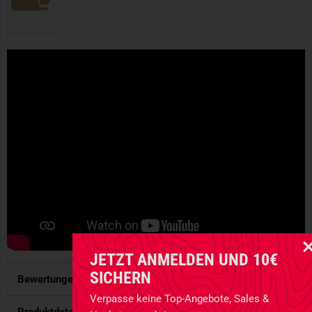
JETZT ANMELDEN UND 10€
SICHERN
Bewertungen
4.91
/ 5 Sternen
Verpasse keine Top-Angebote, Sales &