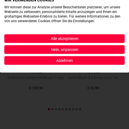
Wir können diese zur Analyse unserer Besucherdaten platzieren, um unsere
Webseite zu verbessern, personalisierte Inhalte anzuzeigen und Ihnen ein
großartiges Webseiten-Erlebnis zu bieten. Für weitere Informationen zu den
von uns verwendeten Cookies öffnen Sie die Einstellungen.
Alle akzeptieren
Nein, anpassen
Ablehnen
THYRM
THYRM
DarkVault Comms Multicam Tropic
SwitchBack 3.0 Deep Carry Tan
€ 100,90
€ 33,90