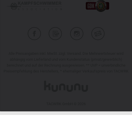
Alle Preisangaben inkl. MwSt. zzgl. Versand. Die Mehrwertsteuer wird
abhängig vom Lieferland und vom Kundenstatus (privat/gewerblich)
berechnet und auf der Rechnung ausgewiesen. ** UVP = unverbindliche
Preisempfehlung des Herstellers, * ehemaliger Verkaufspreis von TACWRK
TACWRK GmbH © 2026