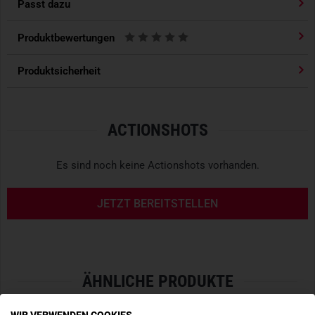
Passt dazu
Aus Polyester gefertigt
Passgenau für den Thyrm DarkVault 2.0 Regular
Produktbewertungen
konzipiert
Ermöglicht das einfache Anbringen von Zubehör und
Produktsicherheit
Patches mit Hakenklettrückseite
ACTIONSHOTS
Es sind noch keine Actionshots vorhanden.
JETZT BEREITSTELLEN
ÄHNLICHE PRODUKTE
WIR VERWENDEN COOKIES