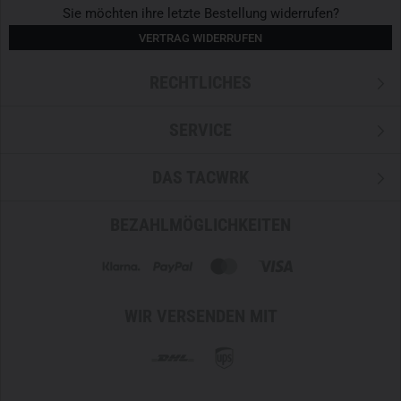
Sie möchten ihre letzte Bestellung widerrufen?
Kombinierbar mit TT Plate Carrier QR LC ZP als
Rückenteil durch seitliche Reißverschlüsse (Typ Vislon,
VERTRAG WIDERRUFEN
Stärke #10, Länge 24 cm, Abstand zueinander 25 cm
Cordura 500 den
RECHTLICHES
35 x 23 x 9 cm
SERVICE
DAS TACWRK
BEZAHLMÖGLICHKEITEN
WIR VERSENDEN MIT