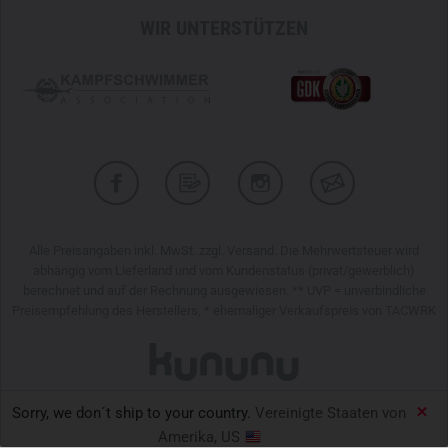
WIR UNTERSTÜTZEN
Alle Preisangaben inkl. MwSt. zzgl. Versand. Die Mehrwertsteuer wird
abhängig vom Lieferland und vom Kundenstatus (privat/gewerblich)
berechnet und auf der Rechnung ausgewiesen. ** UVP = unverbindliche
Preisempfehlung des Herstellers, * ehemaliger Verkaufspreis von TACWRK
Sorry, we don´t ship to your country.
Vereinigte Staaten von
TACWRK GmbH © 2026
Amerika, US