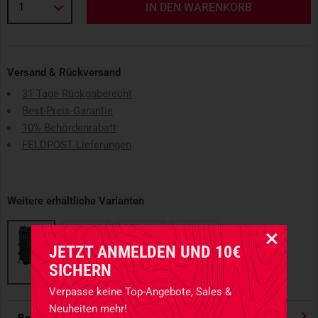
1
IN DEN WARENKORB
Versand & Rückversand
31 Tage Rückgaberecht
Best-Preis-Garantie
10% Behördenrabatt
FELDPOST Lieferungen
Weitere erhältliche Varianten
JETZT ANMELDEN UND 10€
SICHERN
Verpasse keine Top-Angebote, Sales &
Neuheiten mehr!