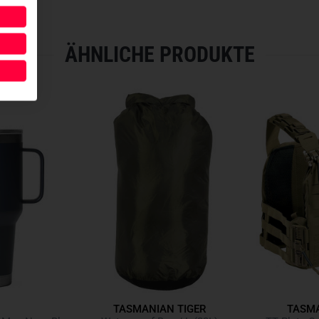
Das
Lasercut-M.O.L.L.E-Sys
Plattform zur Befestigung von
modulare Bauweise kann der G
ÄHNLICHE PRODUKTE
Missionen abgestimmt werden
bleiben selbst bei intensive
befestigten Gegenstände siche
ZUSÄTZLICHE STABILITÄT
Das Set wird durch einen
eing
Stabilität sorgt und ein Verru
Tragekomfort erheblich und fi
zuverlässig. Dank der robust
auch unter
hohen Belastungen
Die Kombination aus langlebig
durchdachtem Design garantier
professionelle Anforderungen 
TASMANIAN TIGER
TASMA