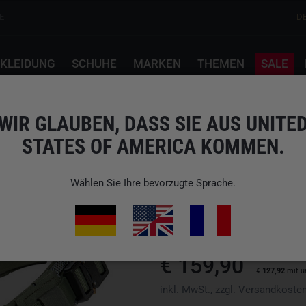
E
D
KLEIDUNG
SCHUHE
MARKEN
THEMEN
SALE
et Oliv
WIR GLAUBEN, DASS SIE AUS UNITE
STATES OF AMERICA KOMMEN.
TASMANIAN TIGER
TT BATTLE BELT SET 
Wählen Sie Ihre bevorzugte Sprache.
Art.-Nr.: 8764.331 - LXL
EAN: 4013236400854
wir versenden nicht nach Verein
€ 159,90
€ 127,92
mit u
inkl. MwSt., zzgl.
Versandkoste