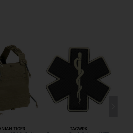
tem
aus
Cordura-Laminat
bietet eine zuverlässige
 Taschen, Holstern und weiterer Ausrüstung. Durch die
ürtel flexibel auf die Anforderungen verschiedener
. Dank der Stabilisierung durch den
Tegris
-Gürtel
r Bewegung oder
hoher Beladung des Gürtelsystems
alle
r an Ort und Stelle.
 DURCH DEN EINGEKLETTETEN INNENGÜRTEL
ekletteten Innengürtel
komplettiert, der für zusätzliche
tschen des Gürtels verhindert. Der Innengürtel erhöht den
xiert den Battle Belt auch bei dynamischen Einsätzen
en Konstruktion aus
Tegris
und Cordura bleibt der Gürtel
 stets formstabil
.
en Materialien, präziser Verarbeitung und
t höchste Funktionalität und Langlebigkeit – ideal für
im Einsatz oder Training.
NIAN TIGER
TACWRK