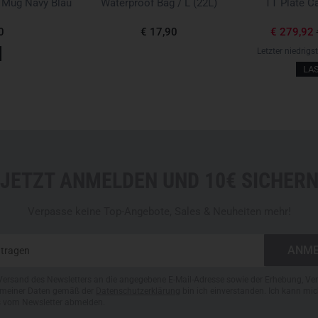
 Mug Navy Blau
Waterproof Bag / L (22L)
TT Plate Ca
GRÖSSEN UND MASSE IM ÜB
0
€ 17,90
€ 279,92
Das TT Battle Belt Set ist in 
anpassen:
Letzter niedrigs
LA
Größe S/M:
Länge
mit Innengürtel
und
cm
Maximale
Länge ohne Übe
JETZT ANMELDEN UND 10€ SICHER
Größe L/XL:
Verpasse keine Top-Angebote, Sales & Neuheiten mehr!
Länge
mit
Innengürtel
und
cm
Maximale Länge
ohne Übe
Versand des Newsletters an die angegebene E-Mail-Adresse sowie der Erhebung, Ve
Durch die Möglichkeit, den
Te
meiner Daten gemäß der
Datenschutzerklärung
bin ich einverstanden. Ich kann mic
s vom Newsletter abmelden.
exakt an die Bedürfnisse des