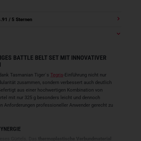
4.91
/ 5 Sternen
IGES BATTLE BELT SET MIT INNOVATIVER
N
 dank Tasmanian Tiger`s
Tegris
-Einführung nicht nur
larität zusammen, sondern verbessert auch deutlich
Gefertigt aus einer hochwertigen Kombination von
Gürtel mit nur 325 g besonders leicht und dennoch
en Anforderungen professioneller Anwender gerecht zu
SYNERGIE
ieses Gürtels. Das
thermoplastische Verbundmaterial