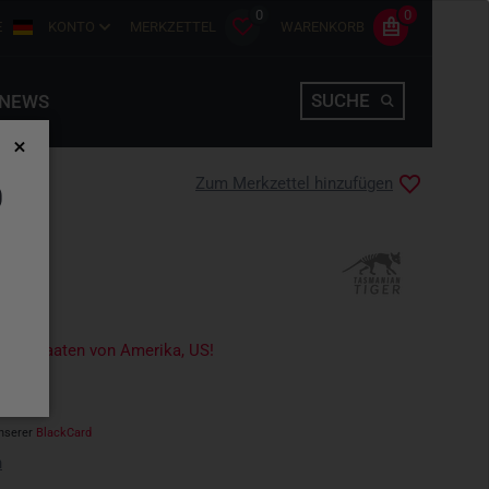
0
0
E
KONTO
MERKZETTEL
WARENKORB
SUCHE
NEWS
Zum Merkzettel hinzufügen
D
OLIV
igte Staaten von Amerika, US!
nserer
BlackCard
n