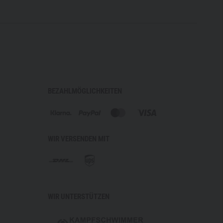
 AustriAlpin
nnengürtel
em Cutter selbst zugeschnitten werden
BEZAHLMÖGLICHKEITEN
ufe
formt
WIR VERSENDEN MIT
 Tasmanian Tiger seine Materialpalette um
Tegris
und
icherheit, Zuverlässigkeit und Funktionalität für die
 der neuen Kollektion.
WIR UNTERSTÜTZEN
erbundstoff
, der sich durch außergewöhnliche