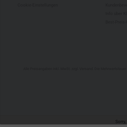
Cookie-Einstellungen
Kundenbew
Info über K
Best-Preis-
Alle Preisangaben inkl. MwSt. zzgl. Versand. Die Mehrwertsteue
Sorry,