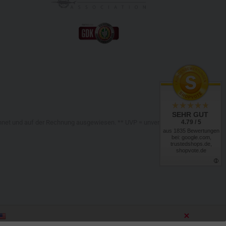
hlagfestigkeit auszeichnet – bei gleichzeitig niedrigem
al resistent gegen Feuchtigkeit, Chemikalien und
in einem speziellen Verfahren hergestellt, bei dem
atten oder gewebten Strukturen verarbeitet werden.
rapazierfähiges und vielseitiges Material
, das in
rzeugt und auch
unter hoher Belastung formstabil
 Dichte, hoher Belastbarkeit und vielseitigen
SEHR GUT
macht
Tegris
zu einem bevorzugten Material in vielen
4.79 / 5
chnet und auf der Rechnung ausgewiesen. ** UVP = unverbindliche
Es reduziert das Gesamtgewicht erheblich und bietet
aus 1835 Bewertungen
bei: google.com,
Schutz
gegen mechanische Einwirkungen
wie Schläge,
trustedshops.de,
shopvote.de
re im Bereich taktischer und Outdoor-Ausrüstung
ähigkeit, Schutz, Stabilität und Haltbarkeit deutlich zu
s Gewicht zu verursachen.
für Westen, Gürtel, Taschen und andere taktische
.O.L.L.E.
-Systemen und bei Ausrüstungsträgern sorgt
e Struktur, die den Anforderungen selbst