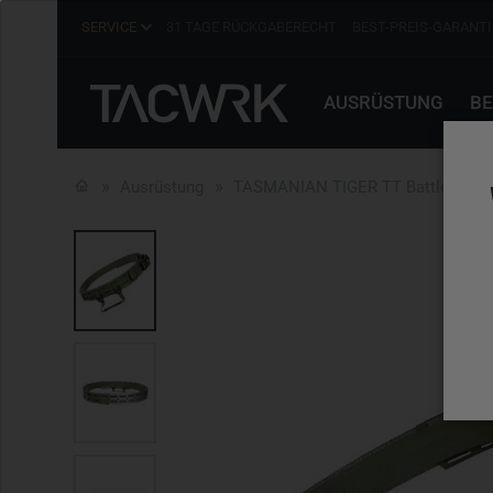
SERVICE
31 TAGE RÜCKGABERECHT
BEST-PREIS-GARANTI
AUSRÜSTUNG
BE
Ausrüstung
TASMANIAN TIGER TT Battle Belt S