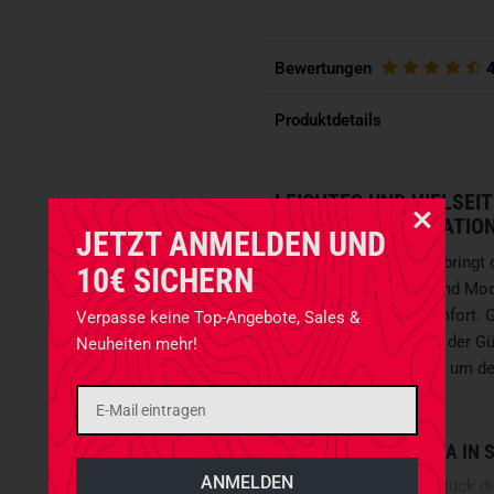
Bewertungen
Produktdetails
LEICHTES UND VIELSEIT
MATERIALKOMBINATIO
JETZT ANMELDEN UND
Das
TT Battle Belt Set
bringt
10€ SICHERN
durchdachtes Design und Modu
Stabilität und Tragekomfort. 
Verpasse keine Top-Angebote, Sales &
Tegris
und Cordura
, ist der 
Neuheiten mehr!
außerordentlich robust, um d
werden.
TEGRIS
UND CORDURA IN 
Tegris
bildet das Herzstück d