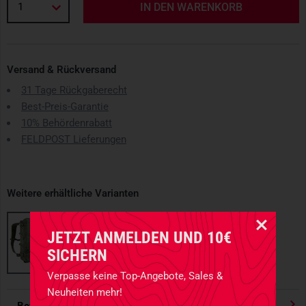
1
IN DEN WARENKORB
Versand & Rückversand
31 Tage Rückgaberecht
Best-Preis-Garantie
10% Behördenrabatt
FELDPOST Lieferungen
Weitere erhältliche Varianten
JETZT ANMELDEN UND 10€
SICHERN
Verpasse keine Top-Angebote, Sales &
Neuheiten mehr!