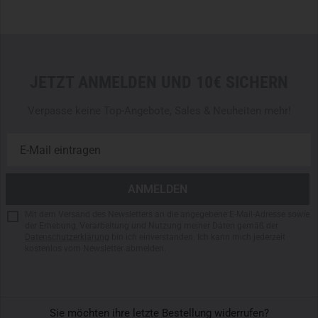
Einsatzlage anpassen. Durch das mitgelieferte
Adaptersystem
kann der Rucksack
direkt an Schutzwesten
oder Plattenträgern
befestigt werden. Das Lasercut-
M.O.L.L.E-System an der Front sowie im Hauptfach
JETZT ANMELDEN UND 10€ SICHERN
ermöglicht eine modulare Erweiterung durch zusätzliche
Taschen oder Ausrüstung. Für die Befestigung am
Verpasse keine Top-Angebote, Sales & Neuheiten mehr!
Plattenträger benötigt der Rucksack
lediglich vier
M.O.L.L.E-Schlaufen
, wodurch er sich nahtlos in bestehende
Systeme integriert.
ERGONOMISCHES TRAGESYSTEM FÜR
KOMFORTABLE LASTVERTEILUNG
Mit dem Versand des Newsletters an die angegebene E-Mail-Adresse sowie
Der TT Breacher Pack ist mit einem
ergonomischen
der Erhebung, Verarbeitung und Nutzung meiner Daten gemäß der
Tragesystem
ausgestattet, das speziell für den taktischen
Datenschutzerklärung
bin ich einverstanden. Ich kann mich jederzeit
kostenlos vom Newsletter abmelden.
Einsatz entwickelt wurde. Die
gepolsterten Schultergurte
sind bei Bedarf abnehmbar und können in
Kombination mit
einem Plattenträger
durch
kürzere Schulterpolster
mit
Riemendurchführung ersetzt werden. Ein
elastischer
Sie möchten ihre letzte Bestellung widerrufen?