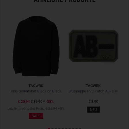
TACWRK
TACWRK
Kids Sweatshirt Black on Black
Blutgruppe PVC Patch AB- Oliv
€ 25,94
€ 39,90
*
-35%
€ 3,90
Letzter niedrigster Preis:
€ 25,94
+0%
NEU
SALE