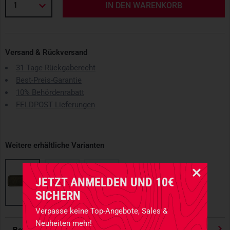
1
IN DEN WARENKORB
Versand & Rückversand
31 Tage Rückgaberecht
Best-Preis-Garantie
10% Behördenrabatt
FELDPOST Lieferungen
Weitere erhältliche Varianten
JETZT ANMELDEN UND 10€
SICHERN
Verpasse keine Top-Angebote, Sales &
Neuheiten mehr!