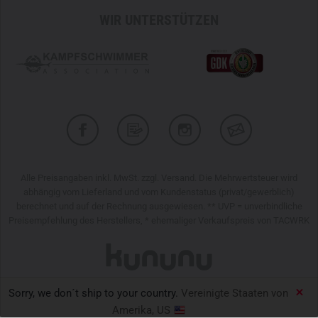
WIR UNTERSTÜTZEN
Alle Preisangaben inkl. MwSt. zzgl. Versand. Die Mehrwertsteuer wird
abhängig vom Lieferland und vom Kundenstatus (privat/gewerblich)
berechnet und auf der Rechnung ausgewiesen. ** UVP = unverbindliche
Preisempfehlung des Herstellers, * ehemaliger Verkaufspreis von TACWRK
Sorry, we don´t ship to your country.
Vereinigte Staaten von
TACWRK GmbH © 2026
Amerika, US