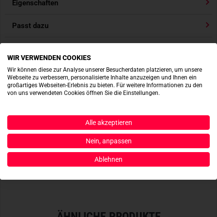
Eigenschaften
- Maße: ca. 7 x 2,5 cm
- Hochqualitativ gefertigt
Passt dazu
- Komplett gestickt
Produktbewertungen
WIR VERWENDEN COOKIES
Wir können diese zur Analyse unserer Besucherdaten platzieren, um unsere
Produktsicherheit
Webseite zu verbessern, personalisierte Inhalte anzuzeigen und Ihnen ein
großartiges Webseiten-Erlebnis zu bieten. Für weitere Informationen zu den
von uns verwendeten Cookies öffnen Sie die Einstellungen.
ACTIONSHOTS
Alle akzeptieren
Es sind noch keine Actionshots vorhanden.
Nein, anpassen
Ablehnen
JETZT BEREITSTELLEN
ÄHNLICHE PRODUKTE