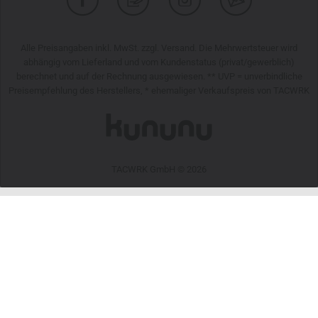
Alle Preisangaben inkl. MwSt. zzgl. Versand. Die Mehrwertsteuer wird
abhängig vom Lieferland und vom Kundenstatus (privat/gewerblich)
berechnet und auf der Rechnung ausgewiesen. ** UVP = unverbindliche
Preisempfehlung des Herstellers, * ehemaliger Verkaufspreis von TACWRK
TACWRK GmbH © 2026