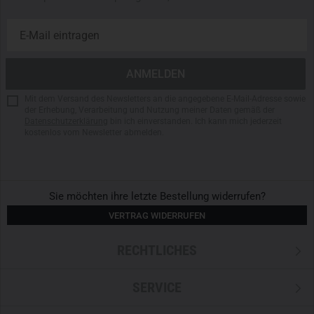
Linsentechnologie:
Photochrom – automatische
Anpassung an Lichtverhältnisse
Schutzstandard:
MIL-PRF-32432 (ballistischer Schutz)
Optische Norm:
ANSI Z87.1 – verzerrungsfreie
Präzisionssicht
Material:
Plutonite – filtert 100 % UVA/UVB/UVC &
Mit dem Versand des Newsletters an die angegebene E-Mail-Adresse sowie
der Erhebung, Verarbeitung und Nutzung meiner Daten gemäß der
Blaulicht bis 400 nm
Datenschutzerklärung
bin ich einverstanden. Ich kann mich jederzeit
Seitenschutz:
erweiterte Krümmung für maximales
kostenlos vom Newsletter abmelden.
Sichtfeld und Peripherieschutz
Schlagresistenz:
hohe Stoß- und Aufprallfestigkeit
Filterleistung:
selbsttönend – von klar bis dunkel
Sie möchten ihre letzte Bestellung widerrufen?
Anwendungsbereich:
wechselhafte Lichtbedingungen,
Outdoor, taktischer Einsatz
VERTRAG WIDERRUFEN
RECHTLICHES
SERVICE