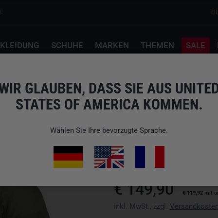
E
D
KLEIDUNG
SCHUHE
MARKEN
THEMEN
SALE
et Climashield Alpha Green
WIR GLAUBEN, DASS SIE AUS UNITE
STATES OF AMERICA KOMMEN.
HELIKON-TEX
Wählen Sie Ihre bevorzugte Sprache.
Art.-Nr.: KU-WLH-NL-36
Verfügbarkeit: Bitte Variante wä
€ 149,90
€ 119,92
mit u
inkl. MwSt., zzgl.
Versandkoste