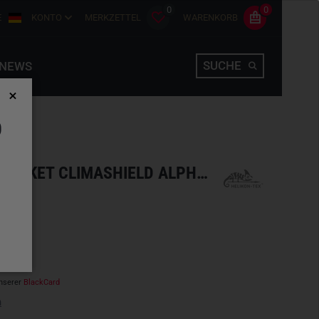
0
0
E
KONTO
MERKZETTEL
WARENKORB
SUCHE
NEWS
D
WOLFHOUND HOODIE JACKET CLIMASHIELD ALPHA GREEN
hlen
nserer
BlackCard
n