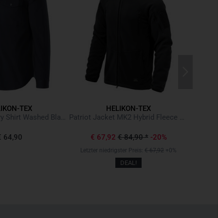
IKON-TEX
HELIKON-TEX
Concealed Carry Shirt Washed Black Schwarz
Patriot Jacket MK2 Hybrid Fleece Black Schwarz
€ 64,90
€ 67,92
€ 84,90
*
-20%
Letzter niedrigster Preis:
€ 67,92
+0%
DEAL!