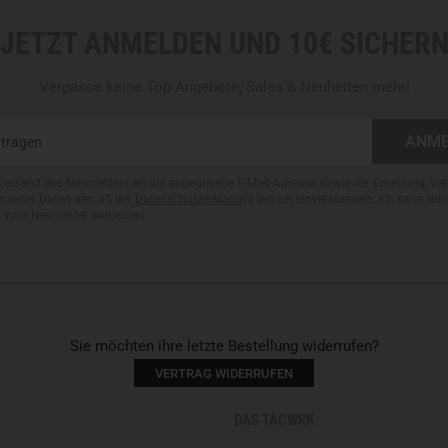
JETZT ANMELDEN UND 10€ SICHER
Verpasse keine Top-Angebote, Sales & Neuheiten mehr!
Versand des Newsletters an die angegebene E-Mail-Adresse sowie der Erhebung, Ve
meiner Daten gemäß der
Datenschutzerklärung
bin ich einverstanden. Ich kann mic
s vom Newsletter abmelden.
Sie möchten ihre letzte Bestellung widerrufen?
VERTRAG WIDERRUFEN
DAS TACWRK