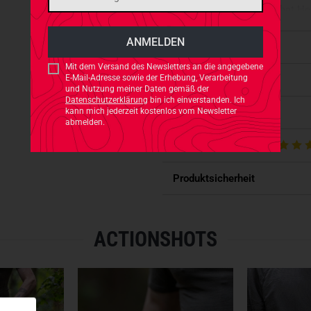
ohnehin nicht schadet, hat H
ergänzt
, dass mehr Mobilität 
Eigenschaften
TASCHENKONFIGURATION
Mit dem Versand des Newsletters an die angegebene
E-Mail-Adresse sowie der Erhebung, Verarbeitung
Verfügbarkeit
Zum Ausschluss von Wind und 
und Nutzung meiner Daten gemäß der
Bund der Jacke sind mit eine
Datenschutzerklärung
bin ich einverstanden. Ich
Passt dazu
kann mich jederzeit kostenlos vom Newsletter
verstellbare Kapuze
hat zudem
abmelden.
gezogen werden, um vor Wind 
Produktbewertungen
Vier Reißverschlusstaschen k
Produktsicherheit
und eine Tasche befindet sich 
obligatorischer Patchfläche 
Softshell-Hoodie!
ACTIONSHOTS
Bitte beachtet: Die Bekleidu
Solltet Ihr zwischen zwei Größ
- Leicht und verpackbar