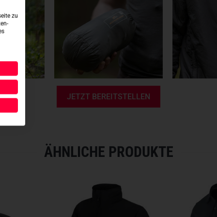
- Außenschicht aus WindPack
- Climashield Apex-Wattierun
eite zu
ten-
- Drei Außentaschen mit Reiß
es
- Eine Innentasche mit Reißv
- Schlaufenfeld zur Personali
- Verstellbare Kapuze
- YKK-Reißverschlüsse
- Außenmaterial 100%
Nylon
- Isolierung 100% Polyester
JETZT BEREITSTELLEN
ÄHNLICHE PRODUKTE