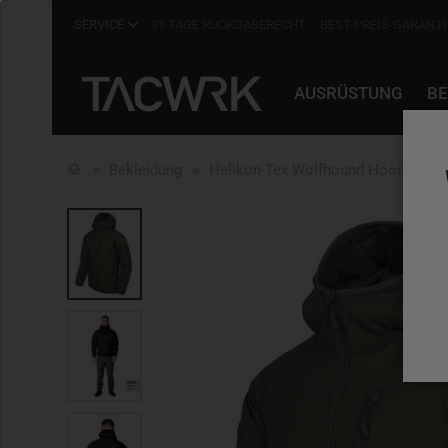
SERVICE
31 TAGE RÜCKGABERECHT
BEST-PREIS-GARANTI
AUSRÜSTUNG
BE
Bekleidung
Helikon-Tex Wolfhound Hoodie Jack