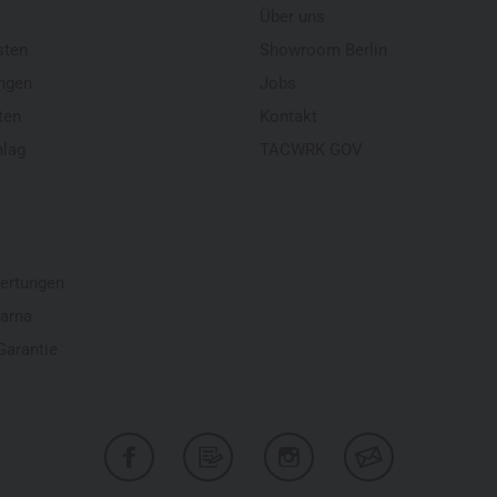
Über uns
sten
Showroom Berlin
ngen
Jobs
ten
Kontakt
hlag
TACWRK GOV
ertungen
larna
Garantie