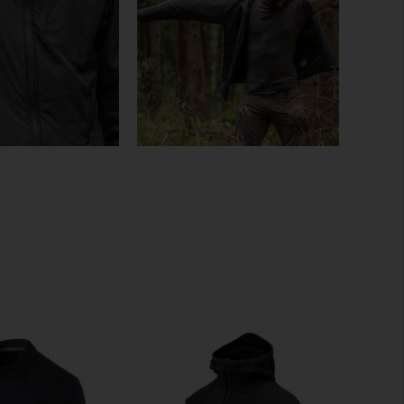
-
Nylon
g (67 g/m2)
verschluss
erschluss
sierung