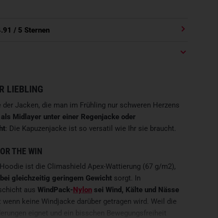
4.91
/ 5 Sternen
 LIEBLING
e der Jacken, die man im Frühling nur schweren Herzens
b
als Midlayer unter einer Regenjacke oder
ht
: Die Kapuzenjacke ist so versatil wie Ihr sie braucht.
OR THE WIN
oodie ist die Climashield Apex-Wattierung (67 g/m2),
n bei gleichzeitig geringem Gewicht
sorgt. In
schicht aus
WindPack-
Nylon
sei Wind, Kälte und Nässe
st wenn keine Windjacke darüber getragen wird. Weil die
derungen eignet und ein bisschen Bewegungsfreiheit