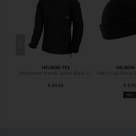
HELIKON-TEX
HELIKON
Women's T-Shirt Slim (Combat date) Black Schwarz
Woodsman Anorak Jacket Black Schwarz
Watch Cap Fleece 
€ 89,90
€ 9,9
NEU