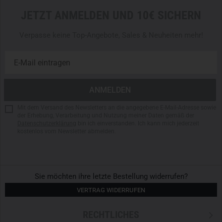
- Netztaschen am Hüftgurt
JETZT ANMELDEN UND 10€ SICHERN
- Zusätzliche Tasche für kleine Gegenstände
-
M.O.L.L.E.
Lite an den Seiten
Verpasse keine Top-Angebote, Sales & Neuheiten mehr!
- YKK-Reißverschlüsse
- 100%
Nylon
- Maße 55 X 31 X 20 cm
Mit dem Versand des Newsletters an die angegebene E-Mail-Adresse sowie
der Erhebung, Verarbeitung und Nutzung meiner Daten gemäß der
Datenschutzerklärung
bin ich einverstanden. Ich kann mich jederzeit
kostenlos vom Newsletter abmelden.
Sie möchten ihre letzte Bestellung widerrufen?
VERTRAG WIDERRUFEN
RECHTLICHES