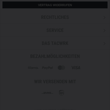
Maße: 39 x 32 x 57 cm
VERTRAG WIDERRUFEN
Kompatibel mit dem Helikon-Tex- Versatile Insert
System
RECHTLICHES
Inklusive Abnehmbarem Mesh-Organize
Ergonomisch geformte Schultergurte
SERVICE
Individuell erweiterbar dank innerer Klettfläche
DAS TACWRK
BEZAHLMÖGLICHKEITEN
WIR VERSENDEN MIT