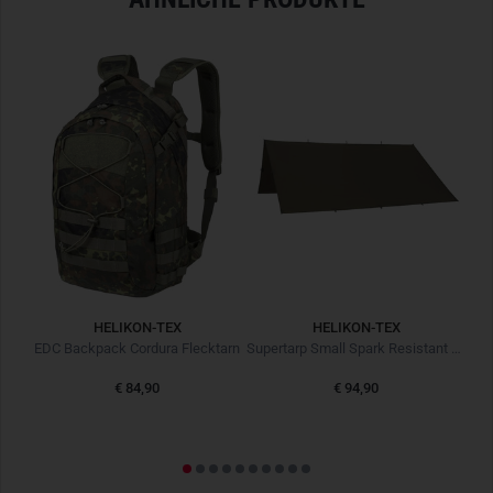
sperrig zu wirken. Die Kompatibilität mit dem Helikon-Tex-
Versatile Insert System
vergrößert die Stauraumnutzung
und erweitert die Nutzungseigenschaften des Trevelers. Im
Lieferumfang ist ein
abnehmbarer Mesh-Organizer
mit drei
Taschen enthalten. So sind Wechselkleidung, Reiseführer
und Snacks schnell und clever verstaut.
INNERE ORGANISATION
Der Rucksack verfügt über ein
großzügiges Hauptfach
mit
einem integrierten
Organizer
, einem großen sowie zwei
seitlichen Meshfächern
. Die
innere Klettffläche
am Deckel
ist für modulare Klett-Einsätze geeignet. Das
gepolsterte
HELIKON-TEX
HELIKON-TEX
Rückenfach
bietet Platz sowie schnellen Zugriff einen
Button Compass Small Black Schwarz
EDC Backpack Cordura Flecktarn
Supertarp Small Spark Resistant Taiga Green
Laptop bis zu 15,6 Zoll
, sowie für flache Gegenstände,
€ 84,90
€ 94,90
Dokumente oder Bücher.
MATERIAL
Gefertigt aus
hochwertigem
Nylon
, hält der Treveler den