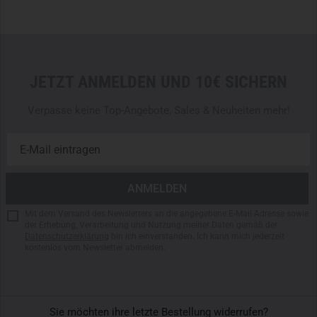
Herausforderungen anspruchsvoller Städtetouren und
Wanderungen problemlos stand. Das verwendete Material
garantiert nicht nur
Langlebigkeit
und
Widerstandsfähigkeit
, sondern auch Komfort bei längeren
Tragezeiten.
JETZT ANMELDEN UND 10€ SICHERN
Vielseitiger Rucksack für Städtetrips und leichte
Verpasse keine Top-Angebote, Sales & Neuheiten mehr!
Wanderungen
Platz für Wasserflaschen, Wechselkleidung und
Wanderzubehör
Gepolstertes Aussenfach für Sonnenbrille und Elektronik
Hergestellt aus hochwertigem
Nylon
Mesh-Tragesystem mit gepolsterten Trägern und
Mit dem Versand des Newsletters an die angegebene E-Mail-Adresse sowie
der Erhebung, Verarbeitung und Nutzung meiner Daten gemäß der
Rückenteil
Datenschutzerklärung
bin ich einverstanden. Ich kann mich jederzeit
Großes Hauptfach mit integriertem Organizer und
kostenlos vom Newsletter abmelden.
Meshtaschen
Gepolstertes Rückenfach für Dokumente und Laptopsbis
15,6 Zoll
Sie möchten ihre letzte Bestellung widerrufen?
Volumen: 24,5