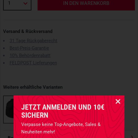
1
IN DEN WARENKORB
Versand & Rückversand
31 Tage Rückgaberecht
Best-Preis-Garantie
10% Behördenrabatt
FELDPOST Lieferungen
Weitere erhältliche Varianten
JETZT ANMELDEN UND 10€
SICHERN
Verpasse keine Top-Angebote, Sales &
Neuheiten mehr!