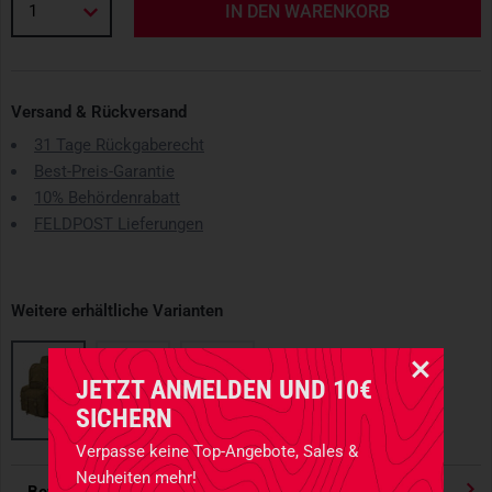
1
IN DEN WARENKORB
Versand & Rückversand
31 Tage Rückgaberecht
Best-Preis-Garantie
10% Behördenrabatt
FELDPOST Lieferungen
Weitere erhältliche Varianten
JETZT ANMELDEN UND 10€
SICHERN
Verpasse keine Top-Angebote, Sales &
Neuheiten mehr!