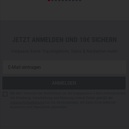
Gewebegewicht: 263 g/m²
Gesamtvolumen: 25 Liter
Hauptfachvolumen: 18,7 Liter
Maße: 45 x 15 x 25 cm
Gewicht: 1.427 g
JETZT ANMELDEN UND 10€ SICHERN
Drei Außentaschen mit Zugband und Deckelklappen (1x
Front, 2x Seite)
Verpasse keine Top-Angebote, Sales & Neuheiten mehr!
Flache Deckeltasche mit Reißverschluss
Innenfach für Trinkblase + Reißverschluss-Innentasche
Zwei durchgehende Einschubtaschen (z. B. Axt) & drei
kurze Taschen (Messer, Säge)
Verstärkter Boden mit Gurtbandschlaufen für
Schlafsack, Jacke o. ä.
Mit dem Versand des Newsletters an die angegebene E-Mail-Adresse sowie
MOLLE
/PALS-Schlaufe für modulare Erweiterung
der Erhebung, Verarbeitung und Nutzung meiner Daten gemäß der
Datenschutzerklärung
bin ich einverstanden. Ich kann mich jederzeit
Deckel mit höhenverstellbarem Tunnelzug-System
kostenlos vom Newsletter abmelden.
Kompatibel mit Trinksystemen und modularem Zubehör