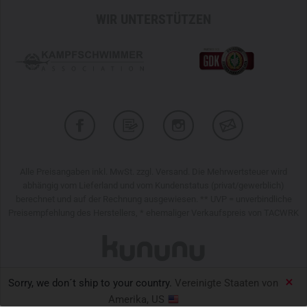
WIR UNTERSTÜTZEN
Alle Preisangaben inkl. MwSt. zzgl. Versand. Die Mehrwertsteuer wird
abhängig vom Lieferland und vom Kundenstatus (privat/gewerblich)
berechnet und auf der Rechnung ausgewiesen. ** UVP = unverbindliche
Preisempfehlung des Herstellers, * ehemaliger Verkaufspreis von TACWRK
Sorry, we don´t ship to your country.
Vereinigte Staaten von
TACWRK GmbH © 2026
Amerika, US