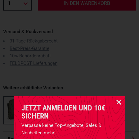
1
IN DEN WARENKORB
Versand & Rückversand
31 Tage Rückgaberecht
Best-Preis-Garantie
10% Behördenrabatt
FELDPOST Lieferungen
Weitere erhältliche Varianten
JETZT ANMELDEN UND 10€
SICHERN
Verpasse keine Top-Angebote, Sales &
Neuheiten mehr!