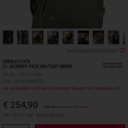
Zum Merkzettel hinzufügen
EBERLESTOCK
S1 JACKNIFE PACK MILITARY GREEN
Art.-Nr.: 1001314-066
EAN: 0810039455777
wir versenden nicht nach Vereinigte Staaten von Amerika, US!
€ 254,90
€ 203,92
mit unserer
BlackCard
inkl. MwSt., zzgl.
Versandkosten