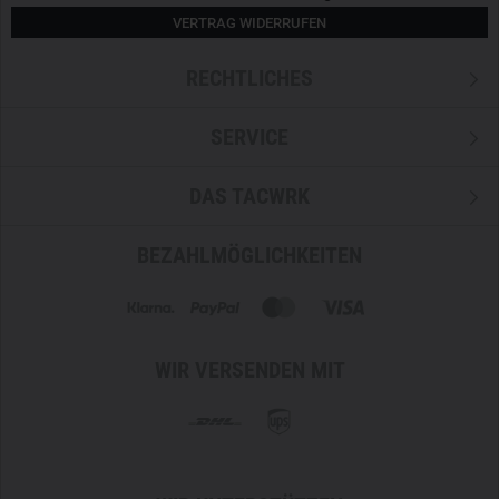
VERTRAG WIDERRUFEN
HILFREICHE DETAILLÖSUNGEN
RECHTLICHES
Um Zubehör zu befestigen und den taktischen Rucksack
kompakt zu halten, hat er
auf beiden Seiten zwei
Kompressionsriemen
. Ausgestattet mit Steckverschlüssen
SERVICE
sind diese schnell geöffnet um zum Beispiel auch das
flache Waffenfach vollständig zu öffnen. Um auch in Eile
DAS TACWRK
und in taktischer Ausrüstung die Reißverschlüsse einfach
zu greifen, sind alle
Schieber mit den Eberlestock-
BEZAHLMÖGLICHKEITEN
Zipperpulls ausgestattet
. Kennzeichnungen und Patches
findet auf der
10 x 5 cm Flauschfläche
Halt, während
darüber der gestickte Eberlestock Markenmame das
Produkt als hochwertiges Ausrüstungsstück kenntlich
WIR VERSENDEN MIT
macht.
Kompakter Top-Loader Rucksack
Geeignet für Trinksysteme
Laptop-Sleeve im Hauptfach