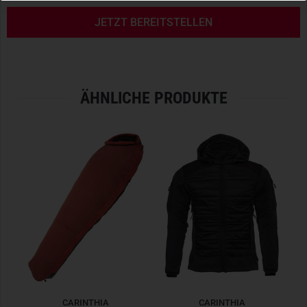
INKLUSIVE PACKSACK
JETZT BEREITSTELLEN
Dank des mitgelieferten Packsacks lässt sich der Carinthia
Tropen unkomplizert, kompakt und sicher transportieren.
KLEMMSCHUTZBAND
ÄHNLICHE PRODUKTE
Textilband, welches das klemmfreie Öffnen & Schließen des
Reißverschlusses gewährleistet.
THERMOFLECT
Reflektiert die vom Körper abgegebene Wärmestrahlung –
dadurch ergibt sich eine bessere Wärmespeicherung.
SINGLE-LAYER-KONSTRUKTION
Bei dieser leichten Konstruktion ist die Außenhülle lose am
inneren Schlafsack befestigt. Die Außenhülle passt locker
über die innere Struktur und bietet eine zusätzliche
Isolationsschicht. Diese Konstruktion gewährleistet die
CARINTHIA
CARINTHIA