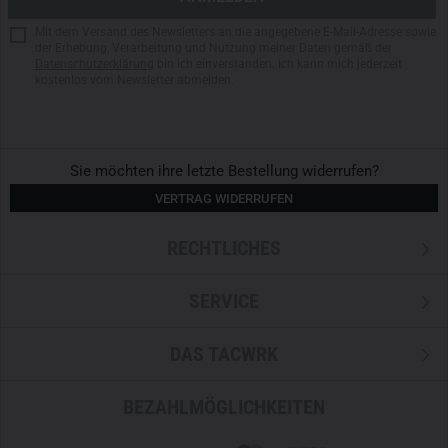
durch unsere TACWRK-Kundenkarten möglich!
Mit dem Versand des Newsletters an die angegebene E-Mail-Adresse sowie
der Erhebung, Verarbeitung und Nutzung meiner Daten gemäß der
Datenschutzerklärung
bin ich einverstanden. Ich kann mich jederzeit
kostenlos vom Newsletter abmelden.
Sie möchten ihre letzte Bestellung widerrufen?
VERTRAG WIDERRUFEN
RECHTLICHES
SERVICE
DAS TACWRK
BEZAHLMÖGLICHKEITEN