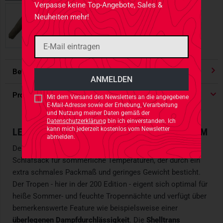
Verpasse keine Top-Angebote, Sales &
Neuheiten mehr!
Bewertungen
4.91
/ 5 Sternen
Produktdetails
Mit dem Versand des Newsletters an die angegebene
E-Mail-Adresse sowie der Erhebung, Verarbeitung
und Nutzung meiner Daten gemäß der
Datenschutzerklärung
bin ich einverstanden. Ich
kann mich jederzeit kostenlos vom Newsletter
LEICHTER SOMMER-SCHLAFSACK IN MULTICAM
abmelden.
Der
Carinthia Tropen
in MultiCam ist ein leichter
Schlafsack für sommerliche Temperaturen, der durch ein
extra schmales Packmaß und geringes Gewicht besticht.
Der Tropen - hier in der 200 Edition - eigent sich optimal für
heiße Sommer- und feuchte Tropennächte und verfügt über
bemerkenswerte Feature wie beispielsweise einer
überlegenen Dampfdurchlässigkeit
. Die
Shelltrans