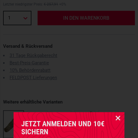
Letzter niedrigster Preis:
€ 257,91
+0%
1
IN DEN WARENKORB
Versand & Rückversand
31 Tage Rückgaberecht
Best-Preis-Garantie
10% Behördenrabatt
FELDPOST Lieferungen
Weitere erhältliche Varianten
JETZT ANMELDEN UND 10€
SICHERN