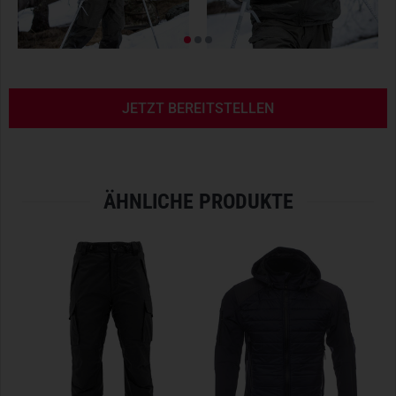
unterstützt den Körper gezielt dabei, Wärme dort zu
erzeugen, wo sie am meisten benötigt wird. Dies wird durch
eine präzise Zonierung der Körperbereiche erreicht, da jede
Region unterschiedliche Wärmeabstrahlungseigenschaften
besitzt. Basierend auf diesem Prinzip unterteilt die Carinthia
JETZT BEREITSTELLEN
ISO Mapping Technologie den Körper in spezifische
Wärmezonen, um eine optimale Isolation und
Wärmeregulierung zu gewährleisten.
TACWRK IST CARINTHIA SELECTED PREMIUM DEALER
ÄHNLICHE PRODUKTE
Als
Carinthia Selected Premium Dealer
haben wir direkten
Zugang zu
exklusiven Produkten
,
fundiertem Fachwissen
und
schnellem Service
. Durch regelmäßige
Produktschulungen kennen wir jedes Detail und beraten
unsere Kunden fachkundig -
online
,
telefonisch
oder
persönlich
in unserem
Berliner
Showroom
. Des Weiteren
können wir unseren Kunden durch das vollumfängliche
Sortiment der
Carinthia Military Line
einen