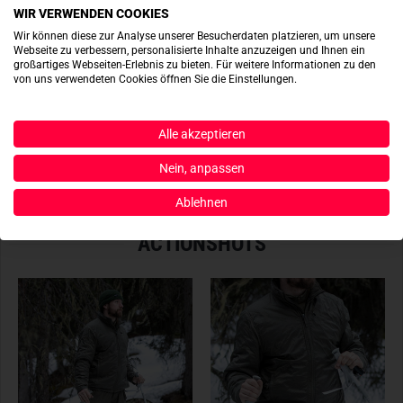
Begleiter der in vielerlei Situationen optimalen Schutz
WIR VERWENDEN COOKIES
bietet!
Wir können diese zur Analyse unserer Besucherdaten platzieren, um unsere
Eigenschaften
Webseite zu verbessern, personalisierte Inhalte anzuzeigen und Ihnen ein
großartiges Webseiten-Erlebnis zu bieten. Für weitere Informationen zu den
G-LOFT
PREMIUM INSULATION TECHNOLOGY
von uns verwendeten Cookies öffnen Sie die Einstellungen.
Passt dazu
Die innovative
G-LOFT
Isolationstechnologie erfüllt höchste
Anforderungen und setzt neue Maßstäbe. Sie kombiniert
Produktbewertungen
Alle akzeptieren
erstmals die herausragenden Wärmeeigenschaften
natürlicher Daunen mit der Widerstandsfähigkeit
Produktsicherheit
Nein, anpassen
synthetischer Fasern – und das dauerhaft. Dank des
Ablehnen
einzigartigen Memory-Effekts nimmt die
G-LOFT
Isolation
selbst nach häufigem Waschen und starker Beanspruchung
ACTIONSHOTS
immer wieder ihre ursprüngliche, wärmende Form an.
Dadurch gewährleistet
G-LOFT
eine optimale
Wärmeisolation und effektive Klimaregulierung sowohl für
den Innen- als auch den Außenbereich.
CARINTHIA ISO MAPPING TECHNOLOGY
Die innovative Carinthia ISO Mapping Technologie